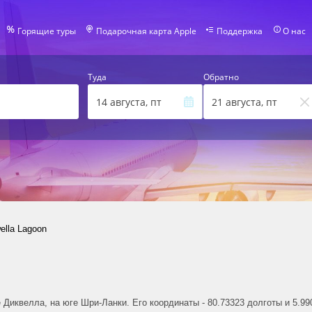
Горящие туры
Подарочная карта Apple
Поддержка
О нас
Туда
Обратно
14 августа, пт
21 августа, пт
ella Lagoon
е Диквелла, на юге Шри-Ланки. Его координаты - 80.73323 долготы и 5.9