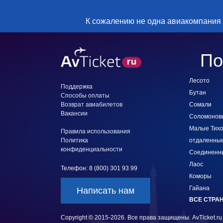
К сожалению не одна авиакомпания
По
Лесото
Поддержка
Бутан
Способы оплаты
Возврат авиабилетов
Сомали
Вакансии
Соломонов
Малые Тихо
Правила использования
Политика
отдаленные
конфиденциальности
Соединенн
Лаос
Телефон: 8 (800) 301 93 99
Коморы
Гайана
Написать нам
ВСЕ СТРА
Copyright © 2015-2026. Все права защищены. AvTicket.ru