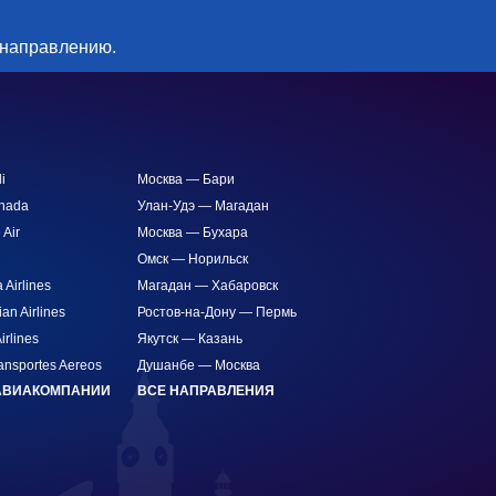
 направлению.
i
Москва — Бари
anada
Улан-Удэ — Магадан
 Air
Москва — Бухара
Омск — Норильск
Airlines
Магадан — Хабаровск
ian Airlines
Ростов-на-Дону — Пермь
irlines
Якутск — Казань
ansportes Aereos
Душанбе — Москва
АВИАКОМПАНИИ
ВСЕ НАПРАВЛЕНИЯ