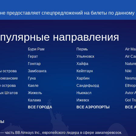
 не предоставляет спецпредложений на билеты по данному
пулярные направления
Бури Рам
Пермь
Air Mal
Герат
Ульяновск
Air C
Гонггар
Хайфа
Nature
ы острова
Замбоанга
Кейптаун
Niki
океанские
Гуна
Харбин
Nesma 
 острова
Каеле
Сандефьорд
Ethiop
ых Штатов
Жижель
Ньюкасл
Avior A
Калама
Ижевск
Gol Tr
ВСЕ ГОРОДА
ВСЕ АЭРОПОРТЫ
ВСЕ 
НЫ
 — часть BB Airways Inc., европейского лидера в сфере авиаперевозок.