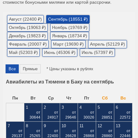
стоимости бонусными милями или картой рассрочки.
Август (22400 ₽)
Сентябрь (18551 ₽)
Октябрь (19063 ₽)
Ноябрь (19769 ₽)
Декабрь (19823 ₽)
Январь (18734 ₽)
Февраль (20007 ₽)
Март (19690 ₽)
Апрель (52129 ₽)
Май (52303 ₽)
Июнь (45306 ₽)
Июль (57397 ₽)
Все
Прямые
* Цены указаны в рублях
Авиабилеты из Тюмени в Баку на сентябрь
Пн
Вт
Ср
Чт
Пт
Сб
Вс
1
2
3
4
5
6
от
от
от
от
от
от
30644
24917
29646
30026
28851
22572
7
8
9
10
11
12
13
от
от
от
от
от
от
от
29137
25265
22400
26628
28868
28860
22446