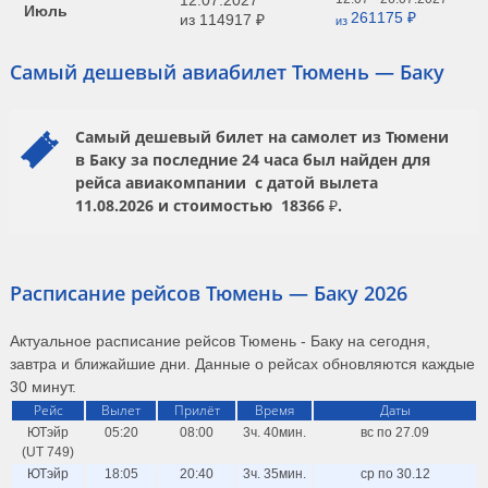
12.07.2027
Июль
261175 ₽
из
114917 ₽
из
Самый дешевый авиабилет Тюмень — Баку
Самый дешевый билет на самолет из Тюмени
в Баку за последние 24 часа был найден для
рейса авиакомпании
с датой вылета
11.08.2026
и стоимостью
18366 ₽.
Расписание рейсов Тюмень — Баку 2026
Актуальное расписание рейсов Тюмень - Баку на сегодня,
завтра и ближайшие дни. Данные о рейсах обновляются каждые
30 минут.
Рейс
Вылет
Прилёт
Время
Даты
ЮТэйр
05:20
08:00
3ч. 40мин.
вс по 27.09
(UT 749)
ЮТэйр
18:05
20:40
3ч. 35мин.
ср по 30.12