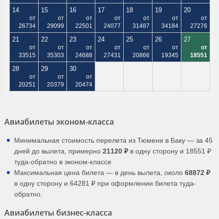
14
15
16
17
18
19
20
от
от
от
от
от
от
от
26734
29099
22501
24077
31487
34184
27276
21
22
23
24
25
26
27
от
от
от
от
от
от
от
33515
35303
24688
27431
20866
19345
18551
28
29
30
от
от
от
20251
20379
20474
Авиабилеты эконом-класса
Минимальная стоимость перелета из Тюмени в Баку — за 45
дней до вылета, примерно
21120 ₽
в одну сторону и 18551 ₽
туда-обратно в эконом-классе
Максимальная цена билета — в день вылета, около
68872 ₽
в одну сторону и 64281 ₽ при оформлении билета туда-
обратно.
Авиабилеты бизнес-класса