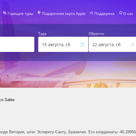
Горящие туры
Подарочная карта Apple
Поддержка
О нас
Туда
Обратно
15 августа, сб
22 августа, сб
co Sales
ороде Витория, штат Эспириту-Санту, Бразилия. Его координаты -40.28956