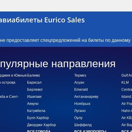
виабилеты Eurico Sales
 не предоставляет спецпредложений на билеты по данному
пулярные направления
рджия и Южные
Балимо
Термез
Gulf Ai
 острова
Барисал
Асуан
KLM
Берлевог
Emerald
Centra
аба и Синт-
Ишигаки
Антананариву
Island 
Аякучо
Ноябрьск
Air Fr
Катумбела
Лугано
Hahn A
Булл Харбор
Оулу
Air KB
Джорджи Харбор
Шеффилд
Air Ba
ВСЕ ГОРОДА
ВСЕ АЭРОПОРТЫ
ВСЕ 