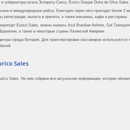
 и губернатора штата Эспириту-Санту, Eurico Gaspar Dutra da Silva Sales.
льные и международные рейсы. Ежегодно через него проходит более 2 м
ы регистрации, вылета и прилета, а также магазины, кафе и рестораны.
порт Eurico Sales, можно назвать Azul Brazilian Airlines, Gol Transporte
разилии, а также в некоторые страны Латинской Америки.
т центра города Витория. Для транспортировки пассажиров используются 
обилей.
rico Sales
urico Sales. На нем собрана вся актуальная информация, которая обнов