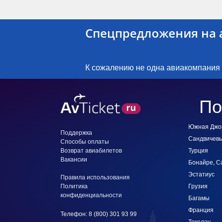
Спецпредложения на а
К сожалению не одна авиакомпания
По
Южная Джо
Поддержка
Сандвичевы
Способы оплаты
Возврат авиабилетов
Турция
Вакансии
Бонайре, С
Эстатиус
Правила использования
Политика
Грузия
конфиденциальности
Багамы
Франция
Телефон: 8 (800) 301 93 99
Токелау