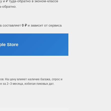
у и ₽ туда-обратно в эконом-классе
а-обратно.
а составляет
0 ₽
и зависит от сервиса
le Store
в. На цену влияет наличие багажа, спрос и
 за 2–3 месяца, избегая пиковых дат.