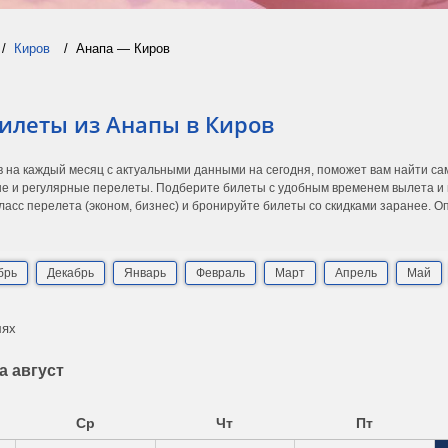
Киров
Анапа — Киров
илеты из Анапы в Киров
в на каждый месяц с актуальными данными на сегодня, поможет вам найти с
е и регулярные перелеты. Подберите билеты с удобным временем вылета и п
асс перелета (эконом, бизнес) и бронируйте билеты со скидками заранее. 
брь
Декабрь
Январь
Февраль
Март
Апрель
Май
лях
а август
Ср
Чт
Пт