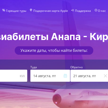
Горящие туры
Подарочная карта Apple
Поддержка
О нас
иабилеты Анапа - Ки
Укажите даты, чтобы найти билеты:
Туда
Обратно
14 августа, пт
21 августа, пт
KVX