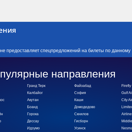
ения
 не предоставляет спецпредложений на билеты по данному
пулярные направления
Гранд Терк
Файзабад
Firefly
Калбайог
София
Gulf Ai
кос
Акутан
Каши
City 
Боанд
Домодедово
Limite
йн
Горока
Скнилов
Airlin
о
Дессау
Гисборн
Middle
Идзумо
Усинск
Nesma 