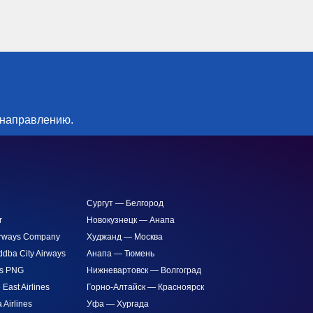
 направлению.
Сургут — Белгород
r
Новокузнецк — Анапа
Airways Company
Худжанд — Москва
ddba City Airways
Анапа — Тюмень
es PNG
Нижневартовск — Волгоград
 East Airlines
Горно-Алтайск — Красноярск
Airlines
Уфа — Хургада