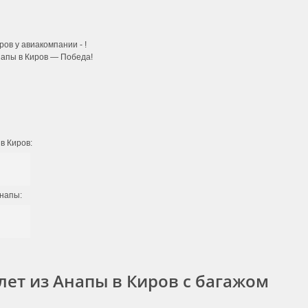
ров у авиакомпании -
!
напы в Киров — Победа!
в Киров:
Анапы:
лет из Анапы в Киров с багажом