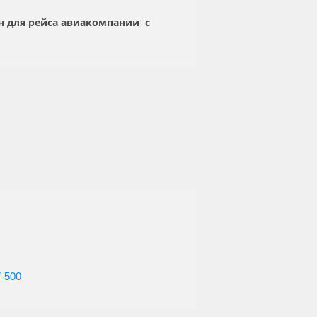
ен для рейса авиакомпании
с
7-500