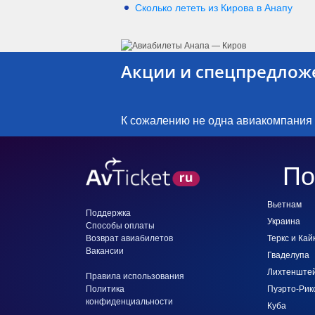
Сколько лететь из
Кирова
в
Анапу
Акции и спецпредлож
К сожалению не одна авиакомпания
По
Вьетнам
Поддержка
Украина
Способы оплаты
Возврат авиабилетов
Теркс и Кай
Вакансии
Гваделупа
Лихтенште
Правила использования
Политика
Пуэрто-Рик
конфиденциальности
Куба