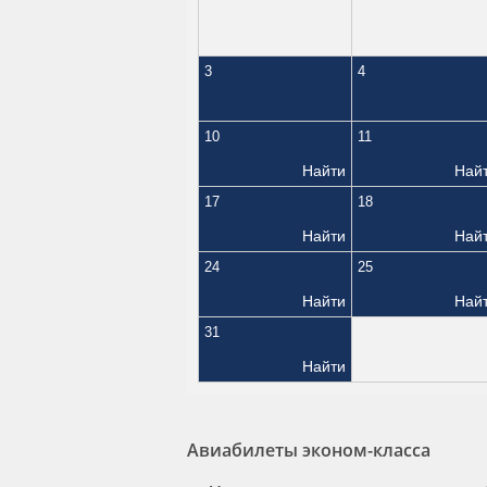
3
4
10
11
Найти
Най
17
18
Найти
Най
24
25
Найти
Най
31
Найти
Авиабилеты эконом-класса