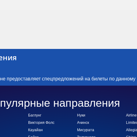
ения
 не предоставляет спецпредложений на билеты по данному
пулярные направления
Баглунг
Нуки
Airline
Виктория Фолс
Ачинск
Limite
Кауайан
Мисурата
Allegia