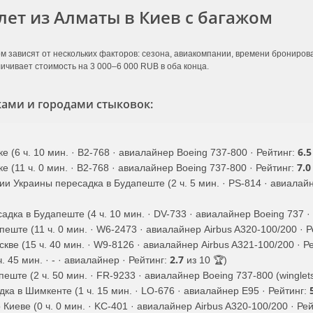
лет из Алматы в Киев с багажом
м зависят от нескольких факторов: сезона, авиакомпании, времени брониров
ичивает стоимость на 3 000–6 000 RUB в оба конца.
ами и городами стыковок:
6.5
е (6 ч. 10 мин. · B2-768 · авиалайнер Boeing 737-800 · Рейтинг:
7.0
е (11 ч. 0 мин. · B2-768 · авиалайнер Boeing 737-800 · Рейтинг:
 Украины пересадка в Будапеште (2 ч. 5 мин. · PS-814 · авиалайн
садка в Будапеште (4 ч. 10 мин. · DV-733 · авиалайнер Boeing 737 ·
пеште (11 ч. 0 мин. · W6-2473 · авиалайнер Airbus A320-100/200 · 
скве (15 ч. 40 мин. · W9-8126 · авиалайнер Airbus A321-100/200 · Р
2.7
. 45 мин. · - · авиалайнер · Рейтинг:
из 10 🏆)
еште (2 ч. 50 мин. · FR-9233 · авиалайнер Boeing 737-800 (winglets
адка в Шимкенте (1 ч. 15 мин. · LO-676 · авиалайнер E95 · Рейтинг:
Киеве (0 ч. 0 мин. · KC-401 · авиалайнер Airbus A320-100/200 · Ре