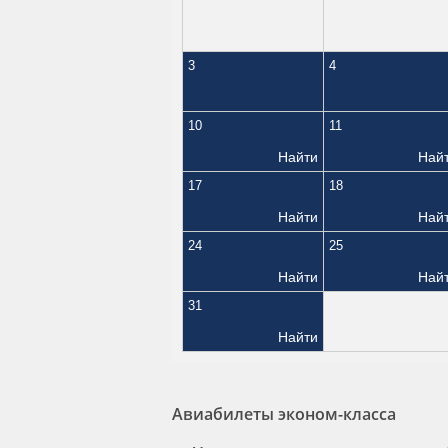
3
4
10
11
Найти
Най
17
18
Найти
Най
24
25
Найти
Най
31
Найти
Авиабилеты эконом-класса