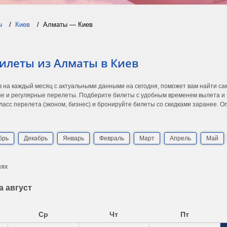
ы
Киев
Алматы — Киев
илеты из Алматы в Киев
в на каждый месяц с актуальными данными на сегодня, поможет вам найти с
е и регулярные перелеты. Подберите билеты с удобным временем вылета и п
асс перелета (эконом, бизнес) и бронируйте билеты со скидками заранее. 
брь
Декабрь
Январь
Февраль
Март
Апрель
Май
лях
а август
Ср
Чт
Пт