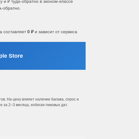
у и ₽ туда-обратно в эконом-классе
а-обратно.
а составляет
0 ₽
и зависит от сервиса
le Store
в. На цену влияет наличие багажа, спрос и
 за 2–3 месяца, избегая пиковых дат.