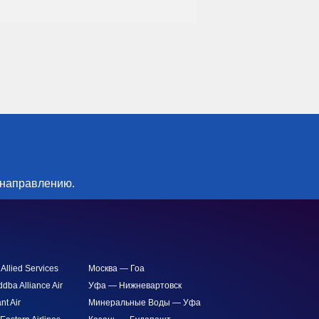
 направлению.
 Allied Services
Москва — Гоа
ddba Alliance Air
Уфа — Нижневартовск
nt Air
Минеральные Воды — Уфа