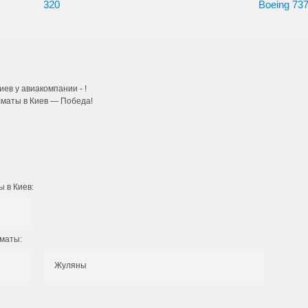
320
Boeing 73
иев у авиакомпании -
!
лматы в Киев — Победа!
ы в Киев:
лматы:
Жуляны