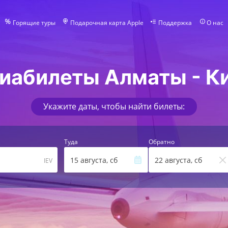
Горящие туры
Подарочная карта Apple
Поддержка
О нас
иабилеты Алматы - К
Укажите даты, чтобы найти билеты:
Туда
Обратно
15 августа, сб
22 августа, сб
IEV