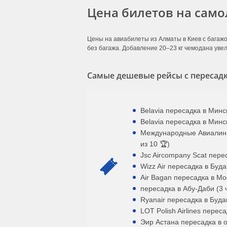
Цена билетов на само
Цены на авиабилеты из Алматы в Киев с багажо
без багажа. Добавление 20–23 кг чемодана увел
Самые дешевые рейсы с пересадк
Belavia пересадка в Минск
Belavia пересадка в Минск
Международные Авиалинии
из 10 🏆)
Jsc Aircompany Scat пере
Wizz Air пересадка в Буда
Air Bagan пересадка в Мо
пересадка в Абу-Даби (3 ч
Ryanair пересадка в Будап
LOT Polish Airlines перес
Эир Астана пересадка в о 