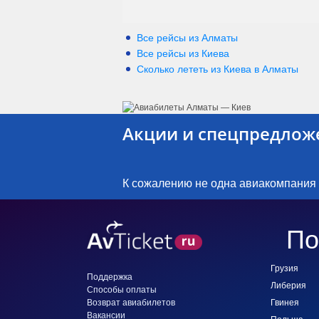
Все рейсы из Алматы
Все рейсы из Киева
Сколько лететь из
Киева
в
Алматы
Акции и спецпредлож
К сожалению не одна авиакомпания
По
Грузия
Поддержка
Либерия
Способы оплаты
Возврат авиабилетов
Гвинея
Вакансии