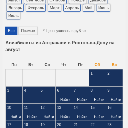
Август
Сентябрь
Октябрь
Ноябрь
Декабрь
Январь
Февраль
Март
Апрель
Май
Июнь
Июль
Все
Прямые
* Цены указаны в рублях
Авиабилеты из Астрахани в Ростов-на-Дону на
август
Пн
Вт
Ср
Чт
Пт
Сб
Вс
1
2
3
4
5
6
7
8
9
Найти
Найти
Найти
Найти
10
11
12
13
14
15
16
Найти
Найти
Найти
Найти
Найти
Найти
Найти
17
18
19
20
21
22
23