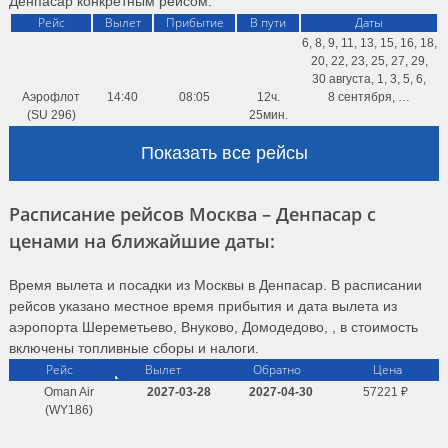
Денпасар конкретным рейсом.
Рейс
Вылет
Прибытие
В пути
Даты
6, 8, 9, 11, 13, 15, 16, 18,
20, 22, 23, 25, 27, 29,
30 августа, 1, 3, 5, 6,
Аэрофлот
14:40
08:05
12ч.
8 сентября, …
(SU 296)
25мин.
Показать все рейсы
Расписание рейсов Москва – Денпасар с
ценами на ближайшие даты:
Время вылета и посадки из Москвы в Денпасар. В расписании
рейсов указано местное время прибытия и дата вылета из
аэропорта Шереметьево, Внуково, Домодедово, , в стоимость
включены топливные сборы и налоги.
Рейс
Вылет
Обратно
Цена
Oman Air
2027-03-28
2027-04-30
57221 ₽
(WY186)