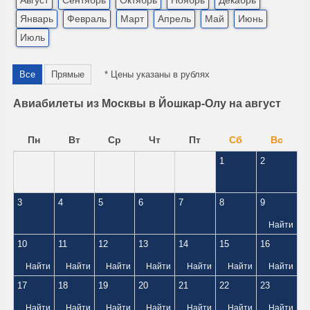
Август
Сентябрь
Октябрь
Ноябрь
Декабрь
Январь
Февраль
Март
Апрель
Май
Июнь
Июль
Все
Прямые
* Цены указаны в рублях
Авиабилеты из Москвы в Йошкар-Олу на август
Пн
Вт
Ср
Чт
Пт
Сб
Вс
1
2
3
4
5
6
7
8
9
Найти
10
11
12
13
14
15
16
Найти
Найти
Найти
Найти
Найти
Найти
Найти
17
18
19
20
21
22
23
Найти
Найти
Найти
Найти
Найти
Найти
Найти