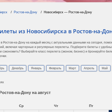
бирск
Ростов-на-Дону
Новосибирск — Ростов-на-Дону
илеты из Новосибирска в Ростов-на-До
 в Ростов-на-Дону на каждый месяц с актуальными данными на сегодня, пом
ий, включая чартерные и регулярные перелеты. Подберите билеты с удобны
 и сэкономить? Выбирайте класс перелета (эконом, бизнес) и бронируйте бил
очки.
брь
Декабрь
Январь
Февраль
Март
Апрель
Май
лях
остов-на-Дону на август
Ср
Чт
Пт