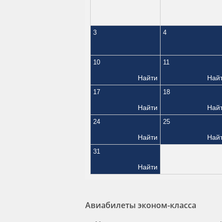
3
4
10
11
Найти
Най
17
18
Найти
Най
24
25
Найти
Най
31
Найти
Авиабилеты эконом-класса