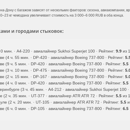
на-Дону с багажом зависят от нескольких факторов: сезона, авиакомпании, 
0–23 кг чемодана увеличивает стоимость на 3 000–6 000 RUB в оба конца.
ами и городами стыковок:
9.9
 0 мин. · A4-220 · авиалайнер Sukhoi Superjet 100 · Рейтинг:
из 1
5.
е (4 ч. 55 мин. · DP-420 · авиалайнер Boeing 737-800 · Рейтинг:
5.5
е (9 ч. 5 мин. · DP-420 · авиалайнер Boeing 737-800 · Рейтинг:
5.
е (3 ч. 10 мин. · DP-475 · авиалайнер Boeing 737-800 · Рейтинг:
5.
е (2 ч. 15 мин. · DP-167 · авиалайнер Boeing 737-800 · Рейтинг:
5.5
е (4 ч. 0 мин. · DP-420 · авиалайнер Boeing 737-800 · Рейтинг:
ринбурге (3 ч. 45 мин. · A4-212 · авиалайнер Sukhoi Superjet 100 ·
5.5
 (2 ч. 35 мин. · UT-377 · авиалайнер ATR ATR 72 · Рейтинг:
из 1
5.5
ле (2 ч. 20 мин. · UT-105 · авиалайнер ATR ATR 72 · Рейтинг:
и
6.5
е (6 ч. 0 мин. · DP-105 · авиалайнер Boeing 737-800 · Рейтинг: