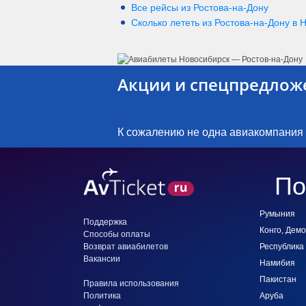
Все рейсы из Ростова-на-Дону
Сколько лететь из
Ростова-на-Дону
в
Н
Акции и спецпредлож
К сожалению не одна авиакомпания
По
Румыния
Поддержка
Конго, Дем
Способы оплаты
Возврат авиабилетов
Республика
Вакансии
Намибия
Пакистан
Правила использования
Политика
Аруба