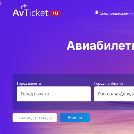
Спецпредложения
Авиабилет
Город вылета
Город прибытия
Ростов-на-Дону
,