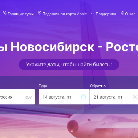
Горящие туры
Подарочная карта Apple
Поддержка
О нас
ы Новосибирск - Рост
Укажите даты, чтобы найти билеты:
Туда
Обратно
 Россия
14 августа, пт
21 августа, пт
ROV