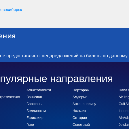
овосибирск
ения
 не предоставляет спецпредложений на билеты по данному
пулярные направления
Амбатомаинти
Порторож
Dana A
ократическая
Ванксиан
Амдерма
Air Ital
Баошань
Антананариву
Gulf Ai
Беллингхэм
Нальчик
Indone
Ескисехир
Онтарио
AirAsi
Гове
Советский
Jetstar