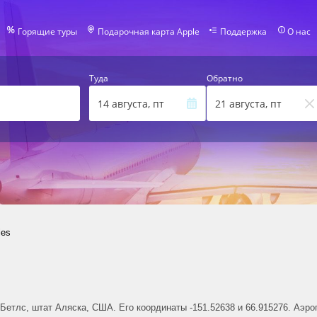
Горящие туры
Подарочная карта Apple
Поддержка
О нас
Туда
Обратно
14 августа, пт
21 августа, пт
les
е Бетлс, штат Аляска, США. Его координаты -151.52638 и 66.915276. Аэр