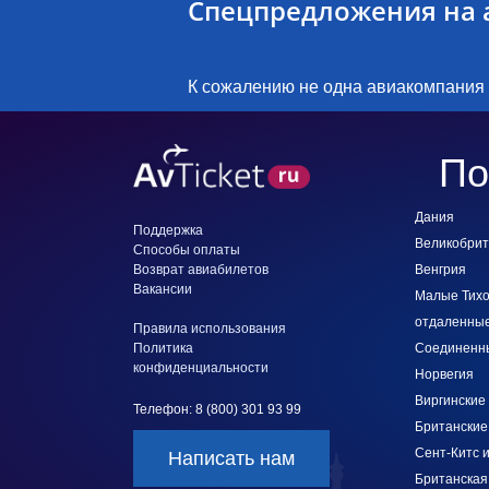
Спецпредложения на а
К сожалению не одна авиакомпания
По
Дания
Поддержка
Великобри
Способы оплаты
Возврат авиабилетов
Венгрия
Вакансии
Малые Тихо
отдаленные
Правила использования
Политика
Соединенн
конфиденциальности
Норвегия
Виргинские 
Телефон: 8 (800) 301 93 99
Британские
Сент-Китс 
Написать нам
Британская