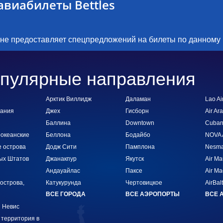
виабилеты Bettles
 не предоставляет спецпредложений на билеты по данному
пулярные направления
Арктик Виллидж
Даламан
Lao Ai
тания
Джех
Гисборн
Air Ar
Баллина
Downtown
Cuba
океанские
Беллона
Бодайбо
NOVA A
 острова
Додж Сити
Памплона
Nesma 
ых Штатов
Джанакпур
Якутск
Air Ma
Андауайлас
Паксе
Air M
острова,
Катукурунда
Чертовицкое
AirBalt
ВСЕ ГОРОДА
ВСЕ АЭРОПОРТЫ
ВСЕ 
и Невис
 территория в