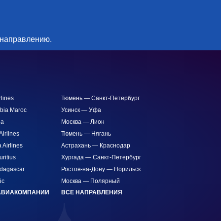
 направлению.
rlines
Тюмень — Санкт-Петербург
abia Maroc
Усинск — Уфа
na
Москва — Лион
irlines
Тюмень — Нягань
Airlines
Астрахань — Краснодар
uritius
Хургада — Санкт-Петербург
adagascar
Ростов-на-Дону — Норильск
ic
Москва — Полярный
АВИАКОМПАНИИ
ВСЕ НАПРАВЛЕНИЯ