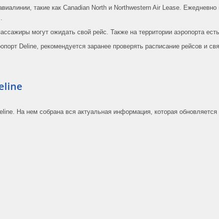
виалинии, такие как Canadian North и Northwestern Air Lease. Ежедневн
.
пассажиры могут ожидать свой рейс. Также на территории аэропорта ест
порт Deline, рекомендуется заранее проверять расписание рейсов и св
eline
eline. На нем собрана вся актуальная информация, которая обновляется