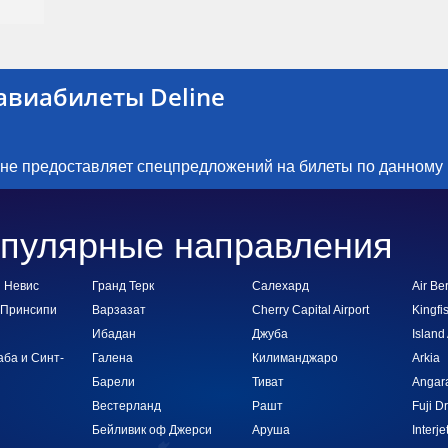
авиабилеты Deline
 не предоставляет спецпредложений на билеты по данному
пулярные направления
и Невис
Гранд Терк
Салехард
Air Ber
 Принсипи
Варзазат
Cherry Capital Airport
Kingfi
Ибадан
Джуба
Island 
аба и Синт-
Галена
Килиманджаро
Arkia
Барели
Тиват
Angara
Вестерланд
Рашт
Fuji D
Бейливик оф Джерси
Аруша
Interje