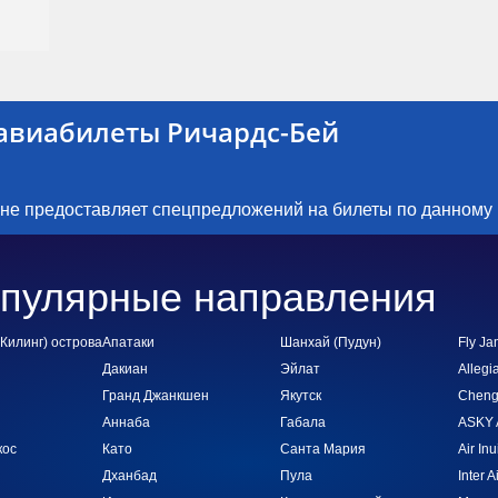
авиабилеты Ричардс-Бей
 не предоставляет спецпредложений на билеты по данному
пулярные направления
Килинг) острова
Апатаки
Шанхай (Пудун)
Fly Ja
Дакиан
Эйлат
Allegia
Гранд Джанкшен
Якутск
Chengd
Аннаба
Габала
ASKY A
кос
Като
Санта Мария
Air Inu
Дханбад
Пула
Inter A