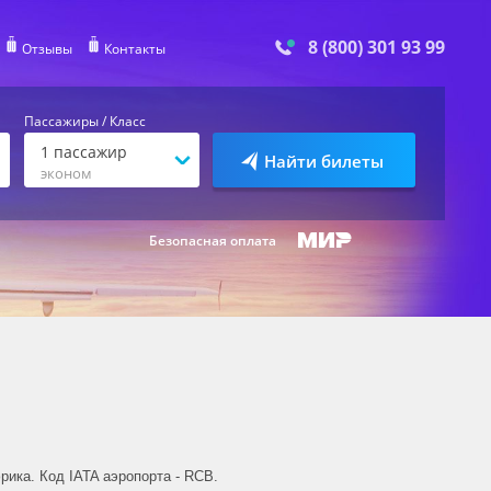
8 (800) 301 93 99
Отзывы
Контакты
Пассажиры / Класс
1
пассажир
Найти билеты
эконом
Безопасная оплата
ика. Код IATA аэропорта - RCB.