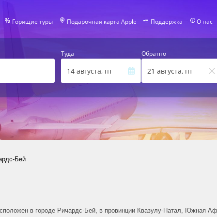
Горящие туры
Подарочная карта Apple
Поддержка
О нас
Туда
Обратно
14 августа, пт
21 августа, пт
ардс-Бей
сположен в городе Ричардс-Бей, в провинции Квазулу-Натал, Южная Афр