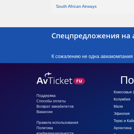
South African Airways
Спецпредложения на 
К сожалению не одна авиакомпания
По
Кокосовые (
Поддержка
Колумбия
Способы оплаты
Возврат авиабилетов
Мали
Вакансии
Эфиопия
Теркс и Кай
Правила использования
Политика
Аргентина
конфиденциальности