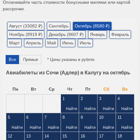
Оплачивайте часть стоимости бонусными милями или картой
рассрочки.
Август (33082 ₽)
Сентябрь
Октябрь (8580 ₽)
Ноябрь (8919 ₽)
Декабрь (8607 ₽)
Январь
Февраль
Март
Апрель
Май
Июнь
Июль
Все
Прямые
* Цены указаны в рублях
Авиабилеты из Сочи (Адлер) в Калугу на октябрь
Пн
Вт
Ср
Чт
Пт
Сб
Вс
1
2
3
4
Найти
Найти
Найти
Найти
5
6
7
8
9
10
11
Найти
Найти
Найти
Найти
Найти
Найти
Найти
12
13
14
15
16
17
18