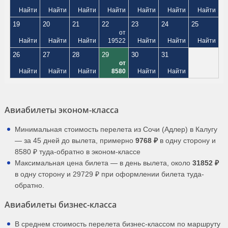
Найти
Найти
Найти
Найти
Найти
Найти
Найти
19
20
21
22
23
24
25
от
Найти
Найти
Найти
19522
Найти
Найти
Найти
26
27
28
29
30
31
от
Найти
Найти
Найти
8580
Найти
Найти
Авиабилеты эконом-класса
Минимальная стоимость перелета из Сочи (Адлер) в Калугу
— за 45 дней до вылета, примерно
9768 ₽
в одну сторону и
8580 ₽ туда-обратно в эконом-классе
Максимальная цена билета — в день вылета, около
31852 ₽
в одну сторону и 29729 ₽ при оформлении билета туда-
обратно.
Авиабилеты бизнес-класса
В среднем стоимость перелета бизнес-классом по маршруту