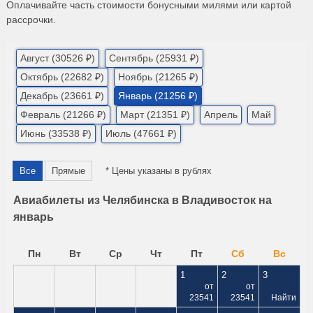
Оплачивайте часть стоимости бонусными милями или картой
рассрочки.
Август (30526 ₽)
Сентябрь (25931 ₽)
Октябрь (22682 ₽)
Ноябрь (21265 ₽)
Декабрь (23661 ₽)
Январь (21256 ₽)
Февраль (21266 ₽)
Март (21351 ₽)
Апрель
Май
Июнь (33538 ₽)
Июль (47661 ₽)
Все
Прямые
* Цены указаны в рублях
Авиабилеты из Челябинска в Владивосток на
январь
Пн
Вт
Ср
Чт
Пт
Сб
Вс
1
2
3
от
от
23541
23541
Найти