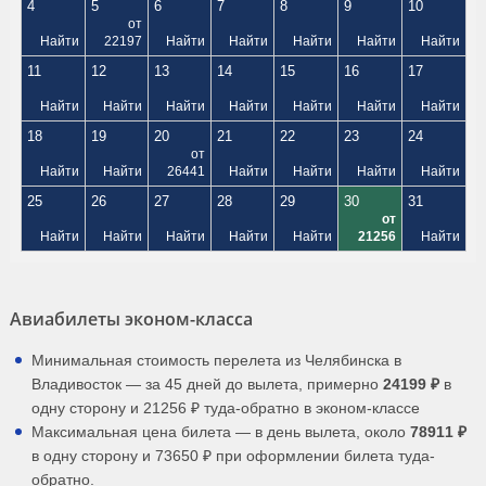
4
5
6
7
8
9
10
от
Найти
22197
Найти
Найти
Найти
Найти
Найти
11
12
13
14
15
16
17
Найти
Найти
Найти
Найти
Найти
Найти
Найти
18
19
20
21
22
23
24
от
Найти
Найти
26441
Найти
Найти
Найти
Найти
25
26
27
28
29
30
31
от
Найти
Найти
Найти
Найти
Найти
21256
Найти
Авиабилеты эконом-класса
Минимальная стоимость перелета из Челябинска в
Владивосток — за 45 дней до вылета, примерно
24199 ₽
в
одну сторону и 21256 ₽ туда-обратно в эконом-классе
Максимальная цена билета — в день вылета, около
78911 ₽
в одну сторону и 73650 ₽ при оформлении билета туда-
обратно.