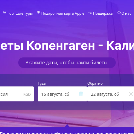
Горящие туры
Подарочная карта Apple
Поддержка
О нас
еты Копенгаген - Кал
Укажите даты, чтобы найти билеты:
Туда
Обратно
ссия
15 августа, сб
22 августа, сб
KGD
По данному маршруту действует
специальное предложени