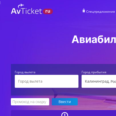
Спецпредложения
Авиабил
Город вылета
Город прибытия
Калининград
, Ро