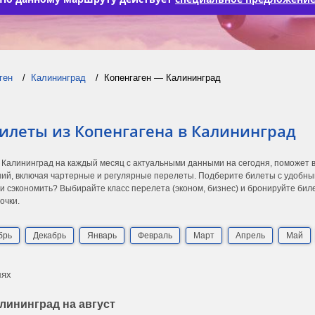
ген
Калининград
Копенгаген — Калининград
илеты из Копенгагена в Калининград
в Калининград на каждый месяц с актуальными данными на сегодня, поможет
ий, включая чартерные и регулярные перелеты. Подберите билеты с удобны
 и сэкономить? Выбирайте класс перелета (эконом, бизнес) и бронируйте бил
очки.
брь
Декабрь
Январь
Февраль
Март
Апрель
Май
лях
лининград на август