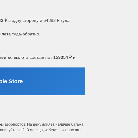
42 ₽
в одну сторону и 64882 ₽ туда-
илета туда-обратно.
ней
до вылета составляет
159354 ₽
и
le Store
ы аэропортов. На цену влияет наличие багажа,
нируйте за 2–3 месяца, избегая пиковых дат.