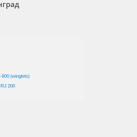
нград
-800 (winglets)
CRJ 200