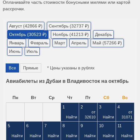
Оплачивайте часть стоимости бонусными милями или картой
рассрочки.
Август (42866 ₽)
Сентябрь (32737 ₽)
Октябрь (30523 ₽)
Ноябрь (41213 ₽)
Декабрь
Январь
Февраль
Март
Апрель
Май (57266 ₽)
Июнь
Июль
Все
Прямые
* Цены указаны в рублях
Авиабилеты из Дубаи в Владивосток на октябрь
Пн
Вт
Ср
Чт
Пт
Сб
Вс
1
2
3
4
от
от
Найти
32610
Найти
31071
5
6
7
8
9
10
11
Найти
Найти
Найти
Найти
Найти
Найти
Найти