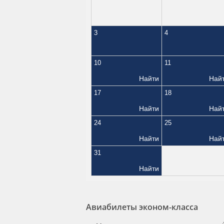
3
4
10
11
Найти
Най
17
18
Найти
Най
24
25
Найти
Най
31
Найти
Авиабилеты эконом-класса