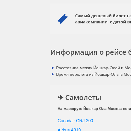
Самый дешевый билет на 
авиакомпании
с датой 
Информация о рейсе 
Расстояние между Йошкар-Олой и Мос
Время перелета из Йошкар-Олы в Моск
✈ Самолеты
На маршруте Йошкар-Ола Москва летае
Canadair CRJ 200
Airbus A319