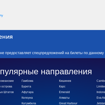
лу
ения
 не предоставляет спецпредложений на билеты по данному
пулярные направления
океанские
Гамбома
Кишинев
Cambod
 острова
Бурета
Карс
Limite
ых Штатов
Афутара
Emerald
Indone
Келоуна
Алматы
Eva Ai
Катумбела
Great Harbour
Jetstar