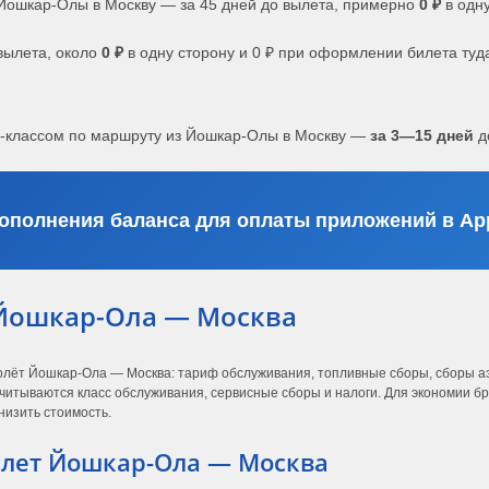
Йошкар-Олы в Москву — за 45 дней до вылета, примерно
0 ₽
в одну
вылета, около
0 ₽
в одну сторону и 0 ₽ при оформлении билета туд
с-классом по маршруту из Йошкар-Олы в Москву —
за 3—15 дней
д
ополнения баланса для оплаты приложений в App
Йошкар-Ола — Москва
молёт Йошкар-Ола — Москва: тариф обслуживания, топливные сборы, сборы аэ
читываются класс обслуживания, сервисные сборы и налоги. Для экономии бро
низить стоимость.
лет Йошкар-Ола — Москва