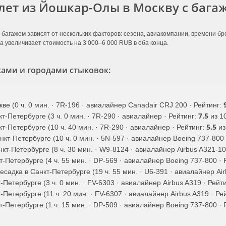
лет из Йошкар-Олы в Москву с бага
 багажом зависят от нескольких факторов: сезона, авиакомпании, времени б
а увеличивает стоимость на 3 000–6 000 RUB в оба конца.
ами и городами стыковок:
ве (0 ч. 0 мин. · 7R-196 · авиалайнер Canadair CRJ 200 · Рейтинг:
7.5
т-Петербурге (3 ч. 0 мин. · 7R-290 · авиалайнер · Рейтинг:
из 10
5.5
т-Петербурге (10 ч. 40 мин. · 7R-290 · авиалайнер · Рейтинг:
из
кт-Петербурге (10 ч. 0 мин. · 5N-597 · авиалайнер Boeing 737-800 
нкт-Петербурге (8 ч. 30 мин. · W9-8124 · авиалайнер Airbus A321-10
-Петербурге (4 ч. 55 мин. · DP-569 · авиалайнер Boeing 737-800 · 
садка в Санкт-Петербурге (19 ч. 55 мин. · U6-391 · авиалайнер Air
Петербурге (3 ч. 0 мин. · FV-6303 · авиалайнер Airbus A319 · Рейт
-Петербурге (11 ч. 20 мин. · FV-6307 · авиалайнер Airbus A319 · Ре
-Петербурге (1 ч. 15 мин. · DP-509 · авиалайнер Boeing 737-800 · 