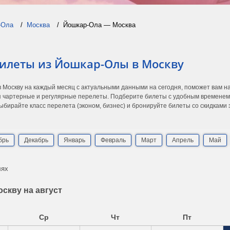
-Ола
Москва
Йошкар-Ола — Москва
билеты из Йошкар-Олы в Москву
 Москву на каждый месяц с актуальными данными на сегодня, поможет вам н
 чартерные и регулярные перелеты. Подберите билеты с удобным временем в
ыбирайте класс перелета (эконом, бизнес) и бронируйте билеты со скидками
брь
Декабрь
Январь
Февраль
Март
Апрель
Май
лях
скву на август
Ср
Чт
Пт