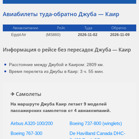
25 сентября, 2, 7, 9, 14, 16,
21, 23 октября, 30 апреля,
Авиабилеты туда-обратно Джуба — Каир
Egypt Air
15:35
21:25
4ч. 50мин.
3 мая, …
(MS 860)
Egypt Air
15:35
20:25
4ч. 50мин.
пн, ср, пт с 29.03 по 28.04
Авиакомпании
Рейс
Туда
Обратно
(MS 860)
Egypt Air
(MS860)
2026-11-02
2026-11-09
Egypt Air
16:40
22:30
4ч. 50мин.
пн с 07.09 по 19.10
(MS 860)
Информация о рейсе без пересадок Джуба — Каир
Расстояние между Джубой и Каиром: 2809 км.
Время перелета из Джубы в Каир: 3 ч. 55 мин.
✈ Самолеты
На маршруте Джуба Каир летает 9 моделей
пассажирских самолетов от 4 авиакомпаний.
Airbus A320-100/200
Boeing 737-800 (winglets)
Boeing 767-300
De Havilland Canada DHC-