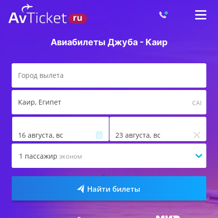
Авиабилеты Джуба - Каир
Каир
, Египет
CAI
16 августа, вс
23 августа, вс
1
пассажир
эконом
Найти билеты