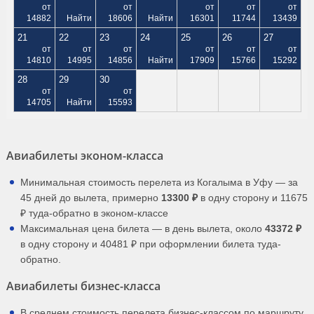
от
от
от
от
от
14882
Найти
18606
Найти
16301
11744
13439
21
22
23
24
25
26
27
от
от
от
от
от
от
14810
14995
14856
Найти
17909
15766
15292
28
29
30
от
от
14705
Найти
15593
Авиабилеты эконом-класса
Минимальная стоимость перелета из Когалыма в Уфу — за
45 дней до вылета, примерно
13300 ₽
в одну сторону и 11675
₽ туда-обратно в эконом-классе
Максимальная цена билета — в день вылета, около
43372 ₽
в одну сторону и 40481 ₽ при оформлении билета туда-
обратно.
Авиабилеты бизнес-класса
В среднем стоимость перелета бизнес-классом по маршруту