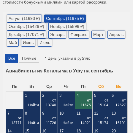
стоимости бонусными милями или картой рассрочки.
Август (11693 ₽)
Сентябрь (11675 ₽)
Октябрь (15426 ₽)
Ноябрь (15596 ₽)
Декабрь (17071 ₽)
Январь
Февраль
Март
Апрель
Май
Июнь
Июль
Все
Прямые
* Цены указаны в рублях
Авиабилеты из Когалыма в Уфу на сентябрь
Пн
Вт
Ср
Чт
Пт
Сб
Вс
1
2
3
4
5
6
от
от
от
от
Найти
13740
Найти
11675
15104
17627
7
8
9
10
11
12
13
от
от
от
от
от
13771
Найти
11726
Найти
14921
15174
16191
14
15
16
17
18
19
20