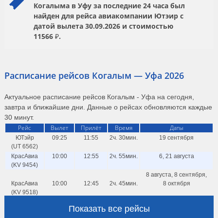
Когалыма в Уфу за последние 24 часа был
найден для рейса авиакомпании
Ютэир
с
датой вылета
30.09.2026
и стоимостью
11566 ₽.
Расписание рейсов Когалым — Уфа 2026
Актуальное расписание рейсов Когалым - Уфа на сегодня,
завтра и ближайшие дни. Данные о рейсах обновляются каждые
30 минут.
Рейс
Вылет
Прилёт
Время
Даты
ЮТэйр
09:25
11:55
2ч. 30мин.
19 сентября
(UT 6562)
КрасАвиа
10:00
12:55
2ч. 55мин.
6, 21 августа
(KV 9454)
8 августа, 8 сентября,
КрасАвиа
10:00
12:45
2ч. 45мин.
8 октября
(KV 9518)
14 августа, 14 сентября,
Показать все рейсы
КрасАвиа
10:00
12:45
2ч. 45мин.
14 октября