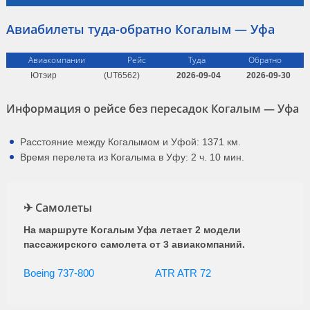
(KV 9462)
КрасАвиа
10:00
12:45
2ч. 45мин.
22 августа
Авиабилеты туда-обратно Когалым — Уфа
(KV 9460)
ЮТэйр
10:15
12:45
2ч. 30мин.
20 августа
(UT 6562)
Авиакомпании
Рейс
Туда
Обратно
14 августа, 14 сентября,
Ютэир
(UT6562)
2026-09-04
2026-09-30
КрасАвиа
11:00
14:00
3ч. 0мин.
14 октября
(KV 9518)
Информация о рейсе без пересадок Когалым — Уфа
КрасАвиа
13:20
16:05
2ч. 45мин.
30 августа
(KV 9456)
6, 7, 8, 11, 12, 13, 14, 15,
Расстояние между Когалымом и Уфой: 1371 км.
16, 22, 24, 25, 27,
Время перелета из Когалыма в Уфу: 2 ч. 10 мин.
29 августа, 2, 5, 6, 7, 10,
ЮТэйр
20:00
22:35
2ч. 35мин.
11 сентября, …
(UT 6578)
9, 10, 31 августа, 4,
✈ Самолеты
ЮТэйр
20:00
22:35
2ч. 35мин.
9 сентября
(UT 6562)
На маршруте Когалым Уфа летает 2 модели
КрасАвиа
21:00
23:40
2ч. 40мин.
19 августа, 19 сентября
пассажирского самолета от 3 авиакомпаний.
(KV 9410)
Boeing 737-800
ATR ATR 72