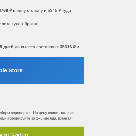
6768 ₽
в одну сторону и 5945 ₽ туда-
илета туда-обратно.
5 дней
до вылета составляет
35316 ₽
и
le Store
сборы аэропортов. На цену влияет наличие
номии бронируйте за 2–3 месяца, избегая
А И ОБРАТНО