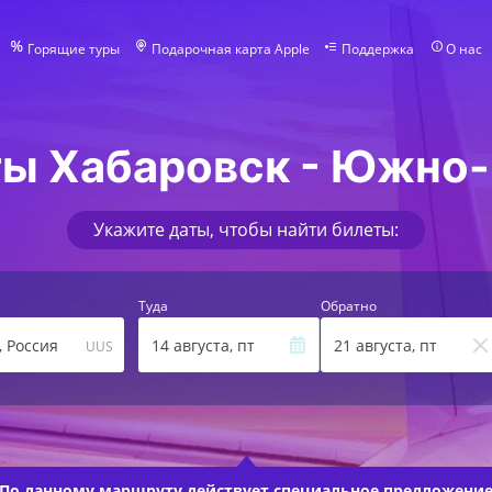
Горящие туры
Подарочная карта Apple
Поддержка
О нас
ы Хабаровск - Южно
Укажите даты, чтобы найти билеты:
Туда
Обратно
, Россия
14 августа, пт
21 августа, пт
UUS
По данному маршруту действует
специальное предложени