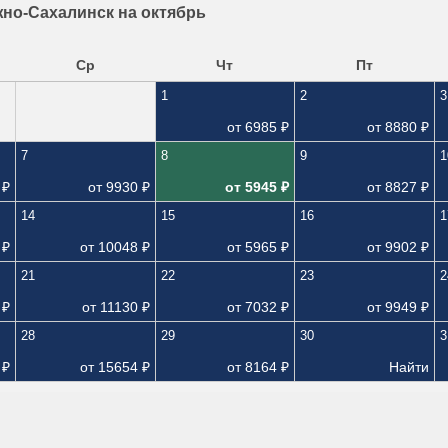
но-Сахалинск на октябрь
Ср
Чт
Пт
1
2
3
от
6985
₽
от
8880
₽
7
8
9
1
₽
от
9930
₽
от
5945
₽
от
8827
₽
14
15
16
1
₽
от
10048
₽
от
5965
₽
от
9902
₽
21
22
23
2
₽
от
11130
₽
от
7032
₽
от
9949
₽
28
29
30
3
₽
от
15654
₽
от
8164
₽
Найти