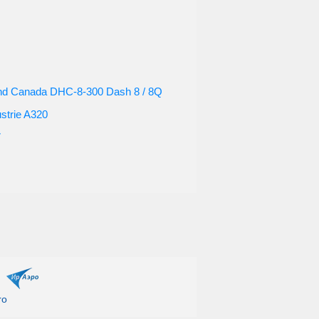
22 октября
чт по 15.10
7 сентября
and Canada DHC-8-300 Dash 8 / 8Q
пт по 23.10
ustrie A320
2, 5, 9, 12 сентября
7
чт по 22.10
 27 сентября, 4, 11, 18 октября
т, чт, вс с 27.10 по 25.03
пт, вс с 04.09 по 23.10
 22, 29 сентября, 6, 13, 20 октября
ro