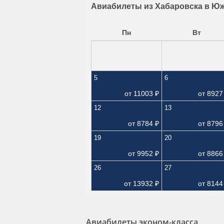
Авиабилеты из Хабаровска в Юж
Пн
Вт
5
6
от
11003
₽
от
8927
12
13
от
8784
₽
от
8796
19
20
от
9952
₽
от
8866
26
27
от
13932
₽
от
8144
Авиабилеты эконом-класса