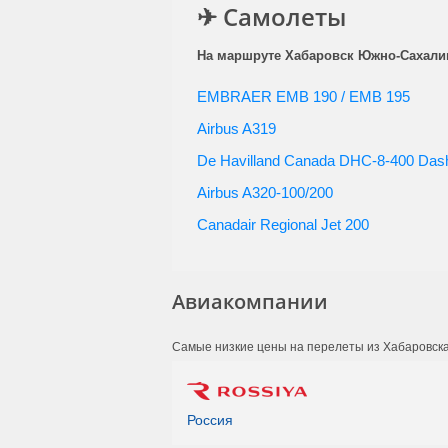
(FV 5717)
✈ Самолеты
ИрАэро
14:45
(IO 311)
На маршруте Хабаровск Южно-Сахалин
ИрАэро
14:45
(IO 311)
EMBRAER EMB 190 / EMB 195
Аврора
15:15
(HZ 5620)
Airbus A319
Россия
15:20
(FV 5717)
De Havilland Canada DHC-8-400 Das
Аврора
16:05
Airbus A320-100/200
(HZ 5620)
Россия
16:15
Canadair Regional Jet 200
(FV 5717)
Аврора
16:45
(HZ 5628)
S7 Airlines
18:30
Авиакомпании
(S7 6513)
Аврора
19:10
(HZ 5620)
Самые низкие цены на перелеты из Хабаровска
Аврора
19:40
(HZ 5624)
Россия