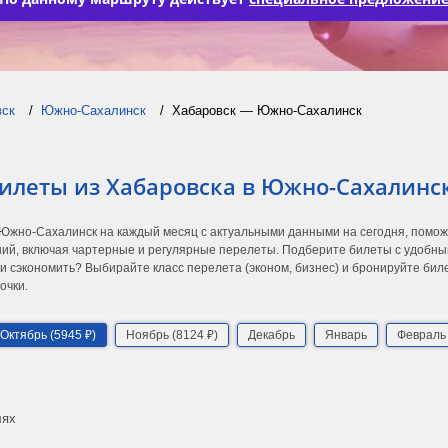
вск
Южно-Сахалинск
Хабаровск — Южно-Сахалинск
билеты из Хабаровска в Южно-Сахалинс
 Южно-Сахалинск на каждый месяц с актуальными данными на сегодня, помо
ий, включая чартерные и регулярные перелеты. Подберите билеты с удобны
 и сэкономить? Выбирайте класс перелета (эконом, бизнес) и бронируйте бил
очки.
Октябрь (5945 ₽)
Ноябрь (8124 ₽)
Декабрь
Январь
Февраль
лях