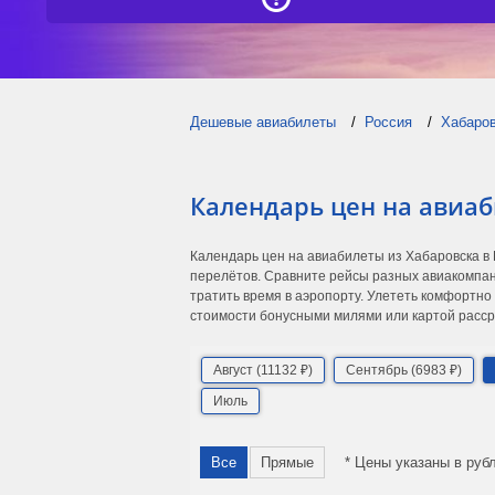
Дешевые авиабилеты
Россия
Хабаро
Календарь цен на авиа
Календарь цен на авиабилеты из Хабаровска в
перелётов. Сравните рейсы разных авиакомпан
тратить время в аэропорту. Улететь комфортно
стоимости бонусными милями или картой расср
Август (11132 ₽)
Сентябрь (6983 ₽)
Июль
Все
Прямые
* Цены указаны в руб