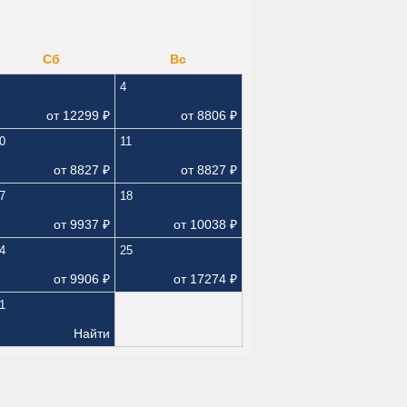
Сб
Вс
4
от
12299
₽
от
8806
₽
0
11
от
8827
₽
от
8827
₽
7
18
от
9937
₽
от
10038
₽
4
25
от
9906
₽
от
17274
₽
1
Найти