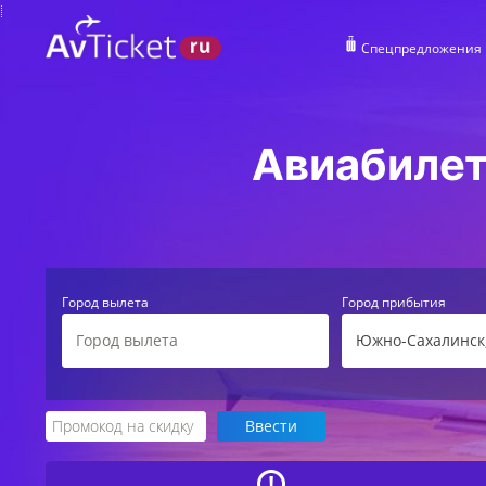
Спецпредложения
Авиабилет
Город вылета
Город прибытия
Южно-Сахалинск