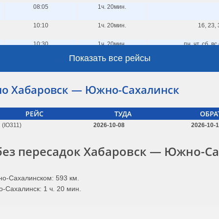
08:05
1ч. 20мин.
10:10
1ч. 20мин.
16, 23,
10:30
1ч. 20мин.
пн, чт, сб, в
Показать все рейсы
12:00
1ч. 20мин.
13:00
1ч. 20мин.
но Хабаровск — Южно-Сахалинск
13:40
1ч. 35мин.
РЕЙС
ТУДА
ОБРА
13:50
1ч. 20мин.
18, 25 
(IO311)
2026-10-08
2026-10-
14:50
1ч. 20мин.
16, 23,
без пересадок Хабаровск — Южно-С
15:40
1ч. 20мин.
пн, чт, сб 
15:55
1ч. 30мин.
о-Сахалинском: 593 км.
-Сахалинск: 1 ч. 20 мин.
16:30
1ч. 20мин.
18, 25 
17:00
1ч. 30мин.