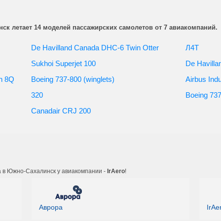
17:15
1ч. 30мин.
ск летает 14 моделей пассажирских самолетов от 7 авиакомпаний.
17:15
1ч. 30мин.
De Havilland Canada DHC-6 Twin Otter
Л4Т
17:35
1ч. 20мин.
Sukhoi Superjet 100
De Havill
17:50
1ч. 30мин.
h 8Q
Boeing 737-800 (winglets)
Airbus Ind
18:25
1ч. 20мин.
320
Boeing 73
18:45
1ч. 30мин.
Canadair CRJ 200
19:05
1ч. 20мин.
13, 20,
20:55
1ч. 25мин.
в
21:30
1ч. 20мин.
 в Южно-Сахалинск у авиакомпании -
IrAero
!
22:00
1ч. 20мин.
5, 12, 15,
Аврора
IrAe