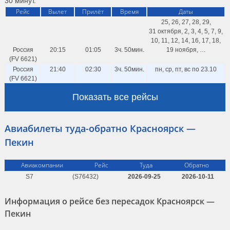
30 минут.
Рейс
Вылет
Прилёт
Время
Даты
25, 26, 27, 28, 29,
31 октября, 2, 3, 4, 5, 7, 9,
10, 11, 12, 14, 16, 17, 18,
Россия
20:15
01:05
3ч. 50мин.
19 ноября, …
(FV 6621)
Россия
21:40
02:30
3ч. 50мин.
пн, ср, пт, вс по 23.10
(FV 6621)
Россия
21:50
02:30
3ч. 40мин.
чт по 22.10
Показать все рейсы
(FV 6621)
Авиабилеты туда-обратно Красноярск —
Пекин
Авиакомпании
Рейс
Туда
Обратно
S7
(S76432)
2026-09-25
2026-10-11
Информация о рейсе без пересадок Красноярск —
Пекин