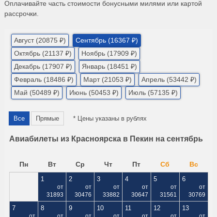
Оплачивайте часть стоимости бонусными милями или картой
рассрочки.
Август (20875 ₽)
Сентябрь (16367 ₽)
Октябрь (21137 ₽)
Ноябрь (17909 ₽)
Декабрь (17907 ₽)
Январь (18451 ₽)
Февраль (18486 ₽)
Март (21053 ₽)
Апрель (53442 ₽)
Май (50489 ₽)
Июнь (50453 ₽)
Июль (57135 ₽)
Все
Прямые
* Цены указаны в рублях
Авиабилеты из Красноярска в Пекин на сентябрь
Пн
Вт
Ср
Чт
Пт
Сб
Вс
1
2
3
4
5
6
от
от
от
от
от
от
31893
30476
33882
30647
31561
30769
7
8
9
10
11
12
13
от
от
от
от
от
от
от