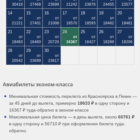
30418
27468
23699
21242
23876
24455
23577
14
15
16
17
18
19
20
от
от
от
от
от
от
от
21221
27401
21008
18570
18593
18482
18481
21
22
23
24
25
26
27
от
от
от
от
от
от
от
18483
16460
20720
16367
16427
18288
18206
28
29
30
от
от
от
20542
23699
23817
Авиабилеты эконом-класса
Минимальная стоимость перелета из Красноярска в Пекин —
за 45 дней до вылета, примерно
18633 ₽
в одну сторону и
16367 ₽ туда-обратно в эконом-классе
Максимальная цена билета — в день вылета, около
60761 ₽
в одну сторону и 56710 ₽ при оформлении билета туда-
обратно.