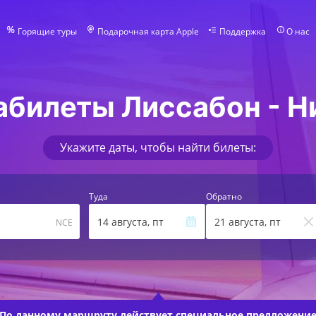
Горящие туры
Подарочная карта Apple
Поддержка
О нас
абилеты Лиссабон - Н
Укажите даты, чтобы найти билеты:
Туда
Обратно
14 августа, пт
21 августа, пт
NCE
По данному маршруту действует
специальное предложени