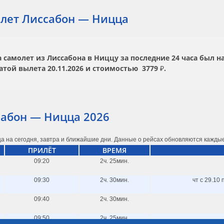
лет Лиссабон — Ницца
самолет из Лиссабона в Ниццу за последние 24 часа был н
атой вылета
20.11.2026
и стоимостью
3779 ₽.
сабон — Ницца 2026
а на сегодня, завтра и ближайшие дни. Данные о рейсах обновляются каждые
ПРИЛЁТ
ВРЕМЯ
09:20
2ч. 25мин.
09:30
2ч. 30мин.
чт с 29.10 
09:40
2ч. 30мин.
09:50
2ч. 25мин.