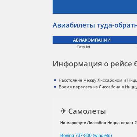
(U2 7611)
Tap
07:40
(TP 480)
Авиабилеты туда-обрат
Tap
07:40
(TP 480)
АВИАКОМПАНИИ
EasyJet
Tap
07:55
(TP 480)
Информация о рейсе 
Tap
07:55
(TP 480)
Расстояние между Лиссабоном и Ницц
Tap
08:00
Время перелета из Лиссабона в Ниццу:
(TP 480)
Tap
08:00
(TP 480)
Tap
08:00
✈ Самолеты
(TP 480)
Tap
08:00
(TP 480)
На маршруте Лиссабон Ницца летает 2
Tap
08:15
(TP 480)
Boeing 737-800 (winglets)