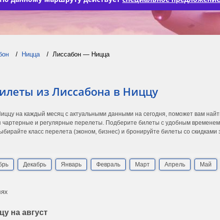
бон
Ницца
Лиссабон — Ницца
илеты из Лиссабона в Ниццу
Ниццу на каждый месяц с актуальными данными на сегодня, поможет вам най
 чартерные и регулярные перелеты. Подберите билеты с удобным временем в
ыбирайте класс перелета (эконом, бизнес) и бронируйте билеты со скидками
брь
Декабрь
Январь
Февраль
Март
Апрель
Май
лях
у на август