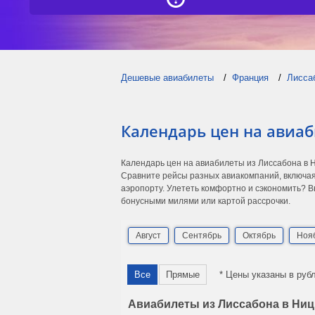
Дешевые авиабилеты
Франция
Лисса
Календарь цен на авиаб
Календарь цен на авиабилеты из Лиссабона в 
Сравните рейсы разных авиакомпаний, включая
аэропорту. Улететь комфортно и сэкономить? В
бонусными милями или картой рассрочки.
Август
Сентябрь
Октябрь
Ноя
Все
Прямые
* Цены указаны в руб
Авиабилеты из Лиссабона в Ницц