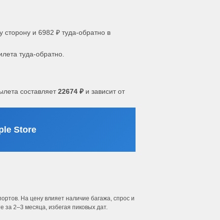
у сторону и 6982 ₽ туда-обратно в
илета туда-обратно.
ылета составляет
22674 ₽
и зависит от
le Store
ртов. На цену влияет наличие багажа, спрос и
 за 2–3 месяца, избегая пиковых дат.