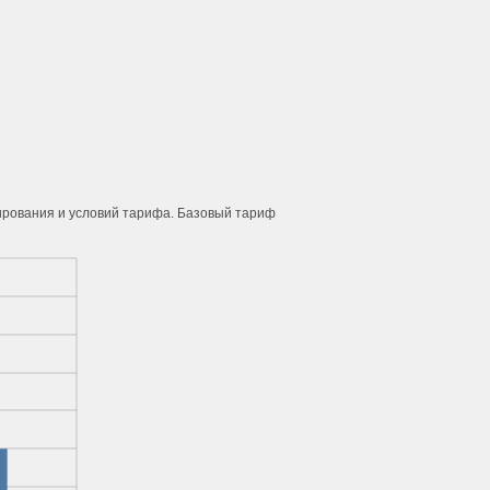
, 5, 12, 19, 26 сентября, 1, 3, 8, 24 октября
3, 10, 17 сентября
11, 18, 25 августа
вт с 01.09 по 20.10
сб с 05.09 по 24.10
нирования и условий тарифа. Базовый тариф
5, 12, 19, 26 августа
8, 15, 22, 29 августа
чт, пт с 03.09 по 23.10
пт с 30.10 по 26.03
6, 13, 20, 27 августа
по 21.03, кроме 17.01, 24.01, 31.01