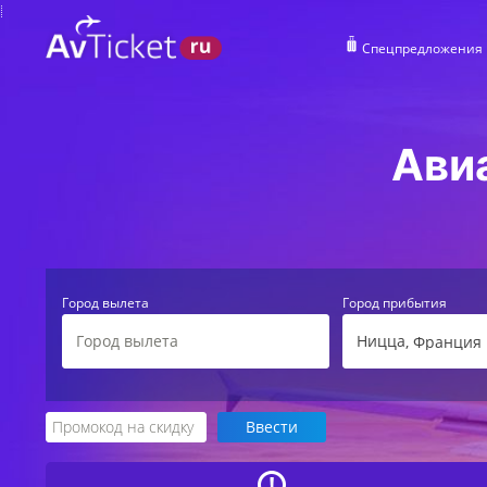
Спецпредложения
Ави
Город вылета
Город прибытия
Ницца
, Франция