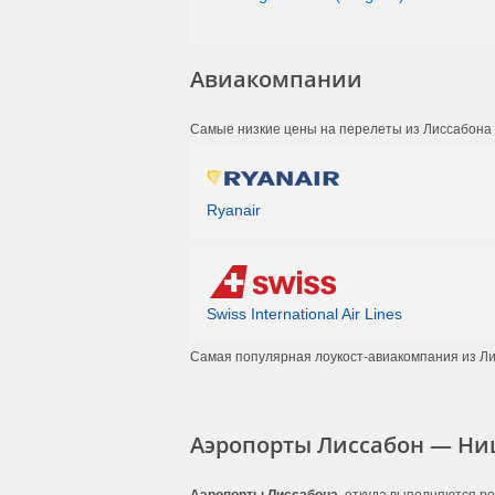
Tap
08:15
(TP 480)
Easyjet
12:10
Авиакомпании
(U2 7617)
Easyjet
13:15
Самые низкие цены на перелеты из Лиссабона 
(U2 7611)
Tap
13:45
(TP 482)
Ryanair
Tap
13:45
(TP 482)
Tap
13:50
Swiss International Air Lines
(TP 482)
Самая популярная лоукост-авиакомпания из Л
Tap
13:50
(TP 482)
Tap
13:55
Аэропорты Лиссабон — Ни
(TP 482)
Tap
13:55