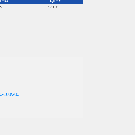
ТНО
ЦЕНА
25
47010
0-100/200