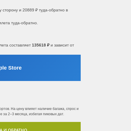
у сторону и 20889 ₽ туда-обратно в
илета туда-обратно.
лета составляет
135618 ₽
и зависит от
le Store
ртов. На цену влияет наличие багажа, спрос и
 за 2–3 месяца, избегая пиковых дат.
А И ОБРАТНО