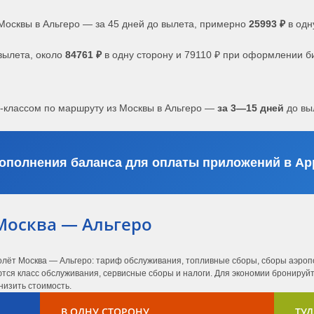
Москвы в Альгеро — за 45 дней до вылета, примерно
25993 ₽
в одн
вылета, около
84761 ₽
в одну сторону и 79110 ₽ при оформлении б
с-классом по маршруту из Москвы в Альгеро —
за 3—15 дней
до вы
ополнения баланса для оплаты приложений в App
Москва — Альгеро
олёт Москва — Альгеро: тариф обслуживания, топливные сборы, сборы аэропо
ся класс обслуживания, сервисные сборы и налоги. Для экономии бронируйте
низить стоимость.
В ОДНУ СТОРОНУ
ТУД