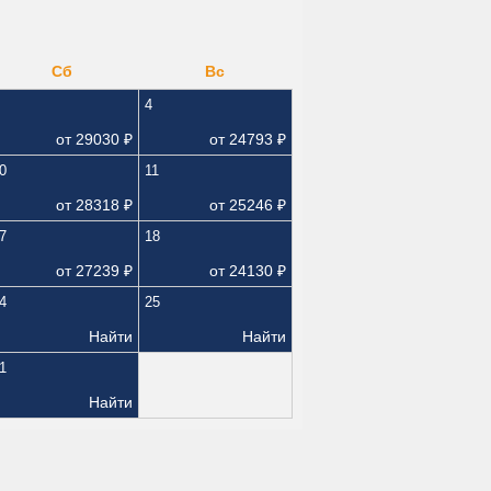
Сб
Вс
4
от
29030
₽
от
24793
₽
0
11
от
28318
₽
от
25246
₽
7
18
от
27239
₽
от
24130
₽
4
25
Найти
Найти
1
Найти