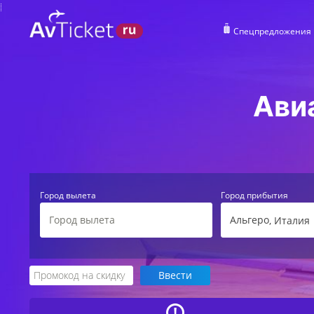
Спецпредложения
Ави
Город вылета
Город прибытия
Альгеро
, Италия