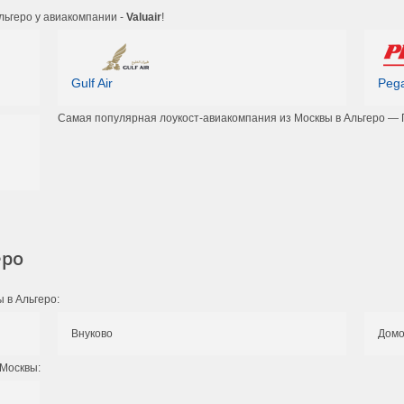
льгеро у авиакомпании -
Valuair
!
Gulf Air
Pega
Самая популярная лоукост-авиакомпания из Москвы в Альгеро — 
еро
 в Альгеро:
Внуково
Домо
 Москвы: