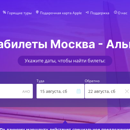
Горящие туры
Подарочная карта Apple
Поддержка
О нас
абилеты Москва - Аль
Укажите даты, чтобы найти билеты:
Туда
Обратно
15 августа, сб
22 августа, сб
AHO
По данному маршруту действует
специальное предложени