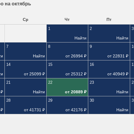
о на октябрь
Ср
Чт
Пт
1
2
3
Найти
Найти
7
8
9
1
ти
Найти
от
26994
₽
от
22831
₽
14
15
16
1
ти
от
25099
₽
от
25312
₽
от
40949
₽
21
22
23
2
₽
Найти
от
20889
₽
Найти
28
29
30
3
₽
от
41731
₽
от
42176
₽
Найти