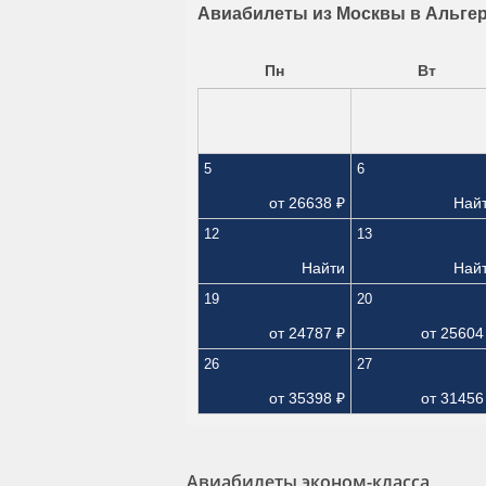
Авиабилеты из Москвы в Альгер
Пн
Вт
5
6
от
26638
₽
Най
12
13
Найти
Най
19
20
от
24787
₽
от
25604
26
27
от
35398
₽
от
31456
Авиабилеты эконом-класса