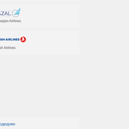
aijan Airlines
sh Airlines
одедово