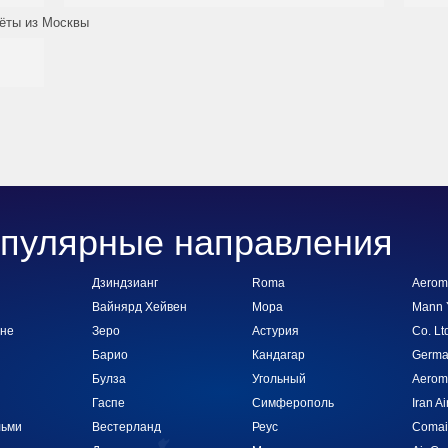
лёты из Москвы
пулярные направления
Дзиндзианг
Roma
Aerom
Вайнярд Хейвен
Мора
Mann Y
оне
Зеро
Астурия
Co. Lt
Барио
Кандагар
Germa
Булза
Угольный
Aerom
Гаспе
Симферополь
Iran Ai
льми
Вестерланд
Реус
Comai