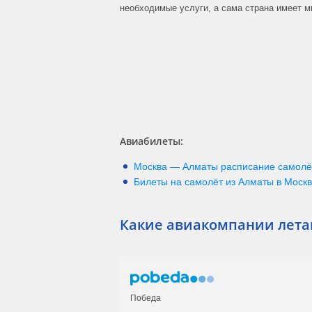
(DV 1008)
необходимые услуги, а сама страна имеет м
Аэрофлот
22:55
(SU 1940)
Аэрофлот
22:55
(SU 1940)
Аэрофлот
22:55
(SU 1940)
Аэрофлот
22:55
(SU 1940)
SCAT
23:25
Авиабилеты:
(DV 3415)
Москва
—
Алматы
расписание самолё
Билеты на самолёт из
Алматы
в
Москв
Какие авиакомпании лета
Победа