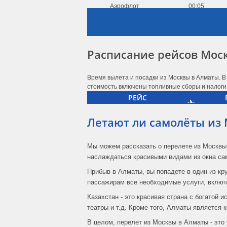
Аэрофлот
00:05
(SU 1942)
Аэрофлот
01:05
(SU 1942)
Аэрофлот
08:45
Расписание рейсов Мос
(SU 1940)
Аэрофлот
09:40
(SU 1946)
Время вылета и посадки из Москвы в Алматы. В
SCAT
09:40
стоимость включены топливные сборы и налоги
(DV 810)
РЕЙС
SCAT
09:50
(DV 810)
Летают ли самолёты из
SCAT
10:10
(DV 1006)
Аэрофлот
10:25
Мы можем рассказать о перелете из Москвы 
(SU 1948)
наслаждаться красивыми видами из окна са
Аэрофлот
10:25
(SU 1940)
Прибыв в Алматы, вы попадете в один из к
Аэрофлот
14:45
пассажирам все необходимые услуги, включа
(SU 1946)
Казахстан - это красивая страна с богатой 
SCAT
21:50
театры и т.д. Кроме того, Алматы является
(DV 816)
SCAT
22:10
В целом, перелет из Москвы в Алматы - это