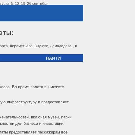
вгуста, 5, 12, 19, 26 сентября
жедневно с 26.10 по 25.03
пн, пт с 26.10 по 22.03
аты:
ежедневно по 24.10
орта Шереметьево, Внуково, Домодедово, , в
пт по 23.10
НАЙТИ
пн, вт, чт, сб по 24.10
жедневно с 25.10 по 24.03
25 октября
часов. Во время полета вы можете
сб, вс с 31.10 по 27.03
тую инфраструктуру и предоставляет
жедневно с 25.10 по 24.03
мечательностей, включая музеи, парки,
ежедневно по 24.10
жностей для бизнеса и инвестиций.
жедневно с 25.10 по 24.03
лматы предоставляет пассажирам все