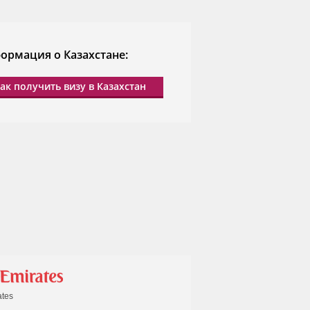
10, 23 августа
5 августа
ормация о Казахстане:
 25, 26, 31 августа, 1, 2, 3, 6, 7, 8, 9, 10, 13, 14,
15 сентября, …
ак получить визу в Казахстан
сб с 05.09 по 24.10
18 августа, 8, 22 сентября
ates