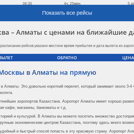
06:30
4ч. 25мин.
5 а
Показать все рейсы
07:45
4ч. 40мин.
е
15:30
4ч. 45мин.
ква – Алматы с ценами на ближайшие д
16:10
4ч. 30мин.
 расписании рейсов указано местное время прибытия и дата вылета из аэроп
16:20
4ч. 40мин.
.
ВЫЛЕТ
ОБРАТНО
ЦЕНА
16:20
4ч. 30мин.
 Москвы в Алматы на прямую
16:30
4ч. 20мин.
е
17:10
4ч. 45мин.
в Алматы. Это довольно короткий перелет, который занимает около 3-4 
молета.
17:10
4ч. 45мин.
рупнейших аэропортов Казахстана. Аэропорт Алматы имеет хорошо разви
21:20
4ч. 35мин.
е
я кафе, магазины, банкоматы и т.д.
историей и культурой. В Алматы вы можете посетить множество достопри
04:30
4ч. 40мин.
 крупным экономическим центром Казахстана, поэтому здесь много возмо
04:30
4ч. 20мин.
е
 удобный и быстрый способ попасть в эту красивую страну. Аэропорт А