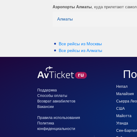
Аэропорты Алматы
, куда прилетают само
Алматы
Все рейсы из Москвы
Все рейсы из Алматы
По
Непал
Поддержка
Малайзия
Способы оплаты
Возврат авиабилетов
Сьерра Ле
Вакансии
США
Майотта
Правила использования
Политика
Уганда
конфиденциальности
Сен-Барте