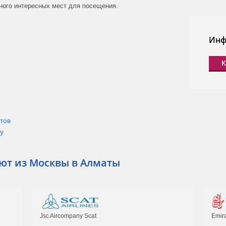
ного интересных мест для посещения.
05:15
4ч. 20мин.
05:15
4ч. 20мин.
Инф
11, 12, 17, 18, 19, 24,
05:15
4ч. 20мин.
К
05:05
4ч. 10мин.
05:30
4ч. 5мин.
тов
у
ют из Москвы в Алматы
Jsc Aircompany Scat
Emir