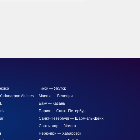
exico
Тикси — Якутск
adanarpon Airlines
Москва — Венеция
d.
Баку — Казань
nia
Париж — Санкт-Петербург
ar
Санкт-Петербург — Шарм-эль-Шейх
r
Сыктывкар — Усинск
r
Нерюнгри — Хабаровск