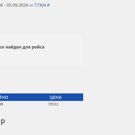
8 - 03.09.2026
77304 ₽
из
ыл найден для рейса
ТНО
ЦЕНА
03
76531
ар