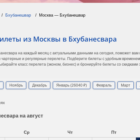
Бхубанешвар
Москва — Бхубанешвар
илеты из Москвы в Бхубанесвара
банесвара на каждый месяц с актуальными данными на сегодня, поможет вам
 чартерные и регулярные перелеты. Подберите билеты с удобным временем в
ыбирайте класс перелета (эконом, бизнес) и бронируйте билеты со скидками
Ноябрь
Декабрь
Январь (26040 ₽)
Февраль
Март
лях
есвара на август
Ср
Чт
Пт