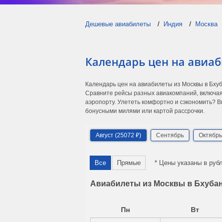
Дешевые авиабилеты
Индия
Москва
Календарь цен на авиаб
Календарь цен на авиабилеты из Москвы в Бху
Сравните рейсы разных авиакомпаний, включая
аэропорту. Улететь комфортно и сэкономить? В
бонусными милями или картой рассрочки.
Август (25072 ₽)
Сентябрь
Октябрь
Все
Прямые
* Цены указаны в руб
Авиабилеты из Москвы в Бхубан
Пн
Вт