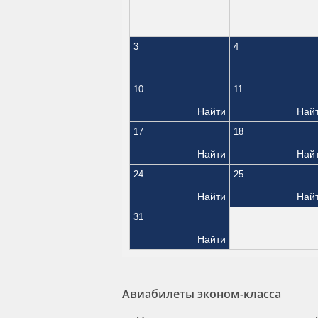
3
4
10
11
Найти
Най
17
18
Найти
Най
24
25
Найти
Най
31
Найти
Авиабилеты эконом-класса