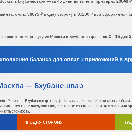
Москвы в Бхубанесвара — за 45 дней до вылета, примерно
29646 ₽
вылета, около
96675 ₽
в одну сторону и 90230 ₽ при оформлении б
с-классом по маршруту из Москвы в Бхубанесвара —
за 3—15 дней
ополнения баланса для оплаты приложений в App
Москва — Бхубанешвар
молёт Москва — Бхубанешвар: тариф обслуживания, топливные сборы, сборы а
читываются класс обслуживания, сервисные сборы и налоги. Для экономии бро
низить стоимость.
В ОДНУ СТОРОНУ
ТУД