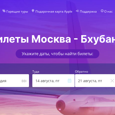
Горящие туры
Подарочная карта Apple
Поддержка
О нас
илеты Москва - Бхуба
Укажите даты, чтобы найти билеты:
Туда
Обратно
ндия
14 августа, пт
21 августа, пт
BBI