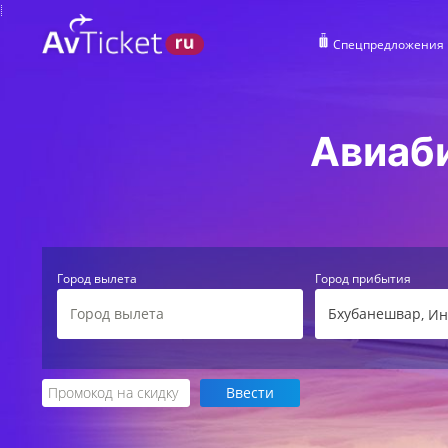
Спецпредложения
Авиаб
Город вылета
Город прибытия
Бхубанешвар
, И