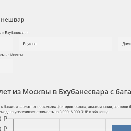
анешвар
ы в Бхубанесвара:
Внуково
Домо
йсы из Москвы:
лет из Москвы в Бхубанесвара с ба
с багажом зависят от нескольких факторов: сезона, авиакомпании, времени
емодана увеличивает стоимость на 3 000–6 000 RUB в оба конца.