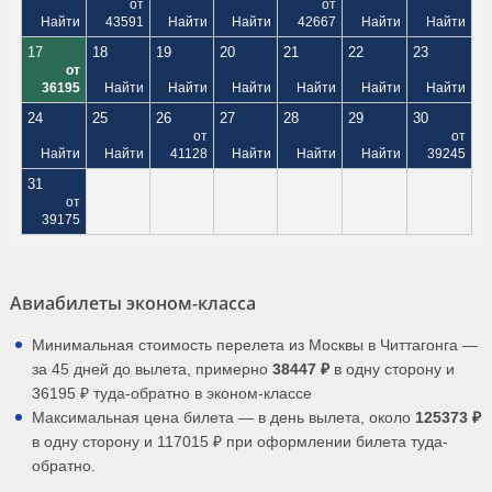
от
от
Найти
43591
Найти
Найти
42667
Найти
Найти
17
18
19
20
21
22
23
от
36195
Найти
Найти
Найти
Найти
Найти
Найти
24
25
26
27
28
29
30
от
от
Найти
Найти
41128
Найти
Найти
Найти
39245
31
от
39175
Авиабилеты эконом-класса
Минимальная стоимость перелета из Москвы в Читтагонга —
за 45 дней до вылета, примерно
38447 ₽
в одну сторону и
36195 ₽ туда-обратно в эконом-классе
Максимальная цена билета — в день вылета, около
125373 ₽
в одну сторону и 117015 ₽ при оформлении билета туда-
обратно.