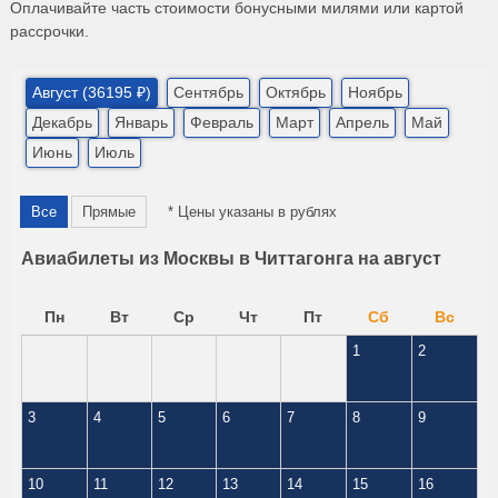
Оплачивайте часть стоимости бонусными милями или картой
рассрочки.
Август (36195 ₽)
Сентябрь
Октябрь
Ноябрь
Декабрь
Январь
Февраль
Март
Апрель
Май
Июнь
Июль
Все
Прямые
* Цены указаны в рублях
Авиабилеты из Москвы в Читтагонга на август
Пн
Вт
Ср
Чт
Пт
Сб
Вс
1
2
3
4
5
6
7
8
9
10
11
12
13
14
15
16