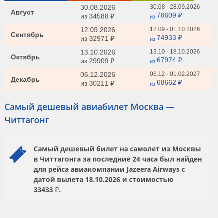
30.08.2026
30.08 - 28.09.2026
Август
78609 ₽
из
34588 ₽
из
12.09.2026
12.09 - 01.10.2026
Сентябрь
74933 ₽
из
32971 ₽
из
13.10.2026
13.10 - 18.10.2026
Октябрь
67974 ₽
из
29909 ₽
из
06.12.2026
06.12 - 01.02.2027
Декабрь
68662 ₽
из
30211 ₽
из
Самый дешевый авиабилет Москва —
Читтагонг
Самый дешевый билет на самолет из Москвы
в Читтагонга за последние 24 часа был найден
для рейса авиакомпании
Jazeera Airways
с
датой вылета
18.10.2026
и стоимостью
33433 ₽.