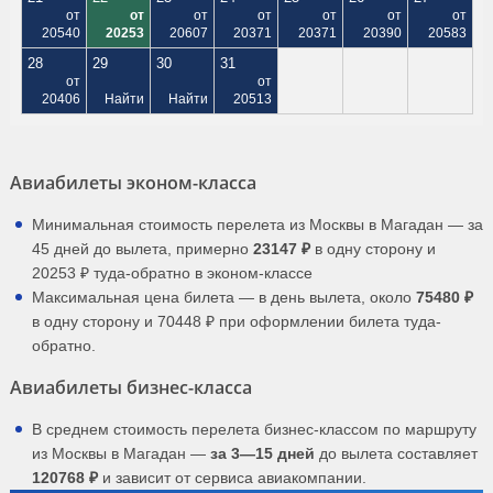
от
от
от
от
от
от
от
20540
20253
20607
20371
20371
20390
20583
28
29
30
31
от
от
20406
Найти
Найти
20513
Авиабилеты эконом-класса
Минимальная стоимость перелета из Москвы в Магадан — за
45 дней до вылета, примерно
23147 ₽
в одну сторону и
20253 ₽ туда-обратно в эконом-классе
Максимальная цена билета — в день вылета, около
75480 ₽
в одну сторону и 70448 ₽ при оформлении билета туда-
обратно.
Авиабилеты бизнес-класса
В среднем стоимость перелета бизнес-классом по маршруту
из Москвы в Магадан —
за 3—15 дней
до вылета составляет
120768 ₽
и зависит от сервиса авиакомпании.