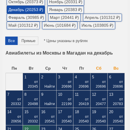
Октябрь (20373 ₽)
Ноябрь (20331 ₽)
Декабрь (20253 ₽)
Январь (20383 ₽)
Февраль (30985 ₽)
Март (20441 ₽)
Апрель (101312 ₽)
Май (101312 ₽)
Июнь (101684 ₽)
Июль (103805 ₽)
Все
Прямые
* Цены указаны в рублях
Авиабилеты из Москвы в Магадан на декабрь
Пн
Вт
Ср
Чт
Пт
Сб
Вс
1
2
3
4
5
6
от
от
от
от
от
20345
Найти
20696
20696
20696
20696
7
8
9
10
11
12
13
от
от
от
от
от
от
20332
20498
Найти
22199
20419
20477
20783
14
15
16
17
18
19
20
от
от
от
от
от
от
от
20656
20332
20541
20540
20540
20540
20540
21
22
23
24
25
26
27