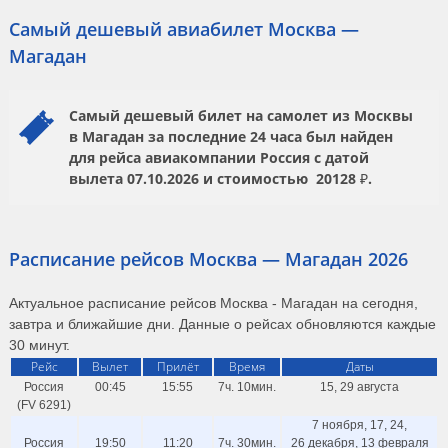
Самый дешевый авиабилет Москва —
Магадан
Самый дешевый билет на самолет из Москвы
в Магадан за последние 24 часа был найден
для рейса авиакомпании
Россия
с датой
вылета
07.10.2026
и стоимостью
20128 ₽.
Расписание рейсов Москва — Магадан 2026
Актуальное расписание рейсов Москва - Магадан на сегодня,
завтра и ближайшие дни. Данные о рейсах обновляются каждые
30 минут.
Рейс
Вылет
Прилёт
Время
Даты
Россия
00:45
15:55
7ч. 10мин.
15, 29 августа
(FV 6291)
7 ноября, 17, 24,
Россия
19:50
11:20
7ч. 30мин.
26 декабря, 13 февраля