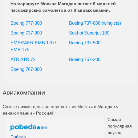
Россия
На маршруте Москва Магадан летает 9 моделей
20:10
11:25
7ч. 15мин.
30 сентября, 1 октября, …
(FV 6289)
пассажирских самолетов от 8 авиакомпаний.
5, 6, 7, 8, 9, 14, 15, 16, 18,
19, 20, 21, 22, 23, 24, 25,
Boeing 777-300
Boeing 737-800 (winglets)
Россия
20:10
11:25
7ч. 15мин.
26, 27, 28, 29 августа, …
(FV 6289)
Boeing 737-800
Sukhoi Superjet 100
Россия
20:10
11:20
7ч. 10мин.
24 октября
EMBRAER EMB 170 /
Boeing 737-500
(FV 6289)
EMB 175
Россия
20:10
11:20
7ч. 10мин.
15, 16 сентября
(FV 6289)
ATR ATR 72
Boeing 757-200
Россия
20:10
11:25
7ч. 15мин.
17, 24, 26, 28 сентября
(FV 6289)
Boeing 767-300
Россия
22:15
13:30
7ч. 15мин.
9, 23 августа, 6 сентября
(FV 6291)
Авиакомпании
Самые низкие цены на перелеты из Москвы в Магадан у
авиакомпании -
Россия
!
Самая
популярная
лоукост-
Победа