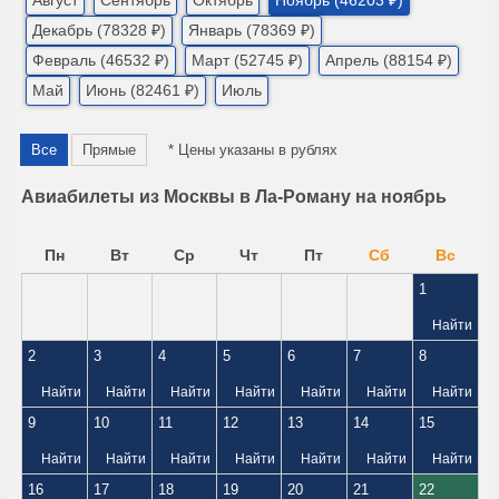
Август
Сентябрь
Октябрь
Ноябрь (46203 ₽)
Декабрь (78328 ₽)
Январь (78369 ₽)
Февраль (46532 ₽)
Март (52745 ₽)
Апрель (88154 ₽)
Май
Июнь (82461 ₽)
Июль
Все
Прямые
* Цены указаны в рублях
Авиабилеты из Москвы в Ла-Роману на ноябрь
Пн
Вт
Ср
Чт
Пт
Сб
Вс
1
Найти
2
3
4
5
6
7
8
Найти
Найти
Найти
Найти
Найти
Найти
Найти
9
10
11
12
13
14
15
Найти
Найти
Найти
Найти
Найти
Найти
Найти
16
17
18
19
20
21
22