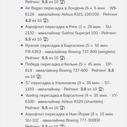
5.5
Рейтинг:
из 10 🏆)
Air Bagan пересадка в Лондоне (6 ч. 5 мин. · W9-
8126 · авиалайнер Airbus A321-100/200 · Рейтинг:
4.3
из 10 🏆)
Аэрофлот пересадка в Риге (1 ч. 25 мин. · SU-
2102 · авиалайнер Sukhoi Superjet 100 · Рейтинг:
5.5
из 10 🏆)
Ryanair пересадка в Барселоне (5 ч. 50 мин. ·
FR-6353 · авиалайнер Boeing 737-800 (winglets) ·
5.5
Рейтинг:
из 10 🏆)
Победа пересадка в Кельне (5 ч. 45 мин. · DP-
5.5
819 · авиалайнер Boeing 737-800 · Рейтинг:
из 10 🏆)
S7 пересадка в Ульяновске (9 ч. 35 мин. · S7-
3.0
1183 · авиалайнер · Рейтинг:
из 10 🏆)
Vueling пересадка в Барселоне (4 ч. 35 мин. · VY-
6330 · авиалайнер Airbus A320 (sharklets) ·
5.5
Рейтинг:
из 10 🏆)
Аэрофлот пересадка в Нью-Йорке (8 ч. 15 мин. ·
SU-102 · авиалайнер Boeing 777-300ER ·
5.5
Рейтинг:
из 10 🏆)