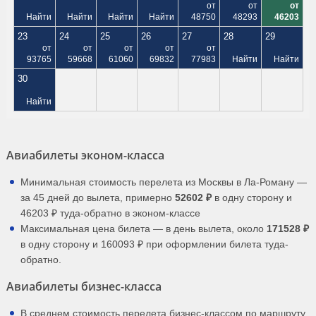
от
от
от
Найти
Найти
Найти
Найти
48750
48293
46203
23
24
25
26
27
28
29
от
от
от
от
от
93765
59668
61060
69832
77983
Найти
Найти
30
Найти
Авиабилеты эконом-класса
Минимальная стоимость перелета из Москвы в Ла-Роману —
за 45 дней до вылета, примерно
52602 ₽
в одну сторону и
46203 ₽ туда-обратно в эконом-классе
Максимальная цена билета — в день вылета, около
171528 ₽
в одну сторону и 160093 ₽ при оформлении билета туда-
обратно.
Авиабилеты бизнес-класса
В среднем стоимость перелета бизнес-классом по маршруту