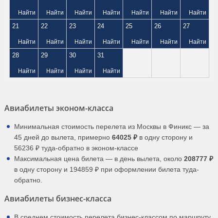
Найти
Найти
Найти
Найти
Найти
Найти
Найти
21
22
23
24
25
26
27
Найти
Найти
Найти
Найти
Найти
Найти
Найти
28
29
30
31
Найти
Найти
Найти
Найти
Авиабилеты эконом-класса
Минимальная стоимость перелета из Москвы в Финикс — за
45 дней до вылета, примерно
64025 ₽
в одну сторону и
56236 ₽ туда-обратно в эконом-классе
Максимальная цена билета — в день вылета, около
208777 ₽
в одну сторону и 194859 ₽ при оформлении билета туда-
обратно.
Авиабилеты бизнес-класса
В среднем стоимость перелета бизнес-классом по маршруту