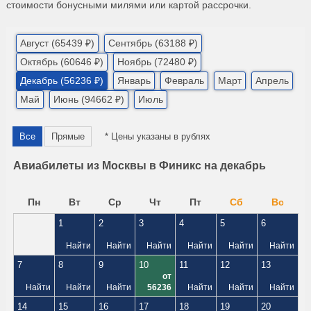
стоимости бонусными милями или картой рассрочки.
Август (65439 ₽)
Сентябрь (63188 ₽)
Октябрь (60646 ₽)
Ноябрь (72480 ₽)
Декабрь (56236 ₽)
Январь
Февраль
Март
Апрель
Май
Июнь (94662 ₽)
Июль
Все
Прямые
* Цены указаны в рублях
Авиабилеты из Москвы в Финикс на декабрь
Пн
Вт
Ср
Чт
Пт
Сб
Вс
1
2
3
4
5
6
Найти
Найти
Найти
Найти
Найти
Найти
7
8
9
10
11
12
13
от
Найти
Найти
Найти
56236
Найти
Найти
Найти
14
15
16
17
18
19
20