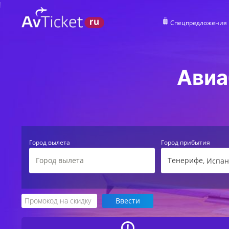
Спецпредложения
Авиа
Город вылета
Город прибытия
Тенерифе
, Испа