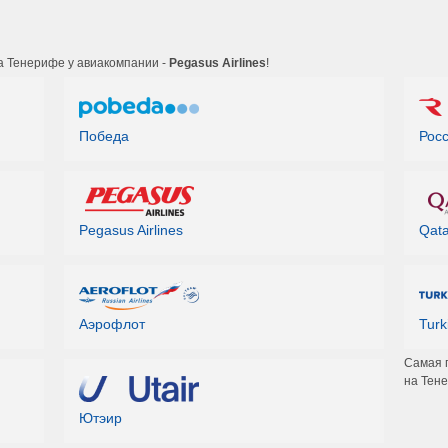
а Тенерифе у авиакомпании -
Pegasus Airlines
!
Победа
Рос
Pegasus Airlines
Qata
Аэрофлот
Turk
Самая 
на Тен
Ютэир