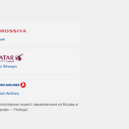
сия
r Airways
ish Airlines
популярная лоукост-авиакомпания из Москвы в
ерифе — Победа!