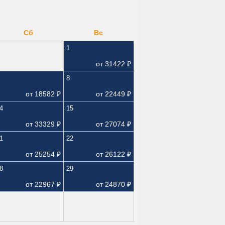
Сб
Вс
1
от
31422
₽
8
от
18582
₽
от
22449
₽
4
15
от
33329
₽
от
27074
₽
1
22
от
25254
₽
от
26122
₽
8
29
от
22967
₽
от
24870
₽