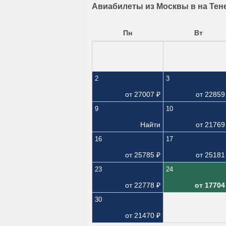
Авиабилеты из Москвы в на Тен
Пн
Вт
2
3
от
27007
₽
от
22859
9
10
Найти
от
21769
16
17
от
25785
₽
от
25181
23
24
от
22778
₽
от
17704
30
от
21470
₽