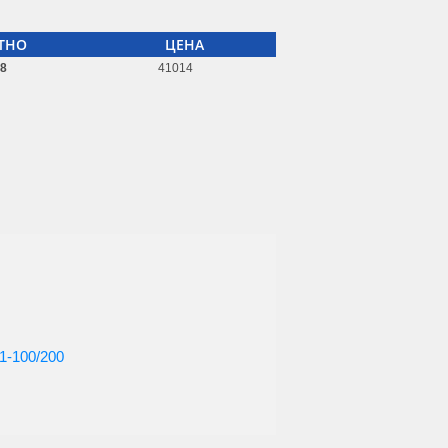
ТНО
ЦЕНА
08
41014
1-100/200