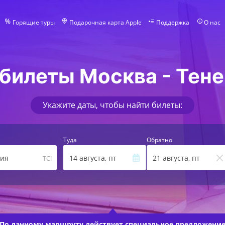
Горящие туры
Подарочная карта Apple
Поддержка
О нас
билеты Москва - Тен
Укажите даты, чтобы найти билеты:
Туда
Обратно
ния
14 августа, пт
21 августа, пт
TCI
По данному маршруту действует
специальное предложени