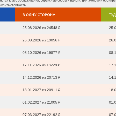
ются класс обслуживания, сервисные сборы и налоги. Для экономии бронируй
низить стоимость.
В ОДНУ СТОРОНУ
ТУД
25.08.2026
из
24548 ₽
25.0
26.09.2026
из
19056 ₽
26.0
08.10.2026
из
19877 ₽
08.1
17.11.2026
из
18228 ₽
17.1
14.12.2026
из
20713 ₽
14.1
18.01.2027
из
20911 ₽
18.0
01.02.2027
из
21005 ₽
01.0
07.03.2027
из
22192 ₽
07.0