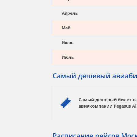
Апрель
Май
Июнь
Июль
Самый дешевый авиаби
Самый дешевый билет на 
авиакомпании
Pegasus Ai
Расписание рейсов Моск