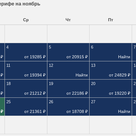
ерифе на ноябрь
Ср
Чт
Пт
4
5
6
7
₽
от
19285
₽
от
20915
₽
Найти
11
12
13
1
₽
от
19394
₽
Найти
от
24829
₽
18
19
20
2
₽
от
21212
₽
от
22186
₽
от
19220
₽
25
26
27
2
₽
от
21361
₽
от
18708
₽
Найти