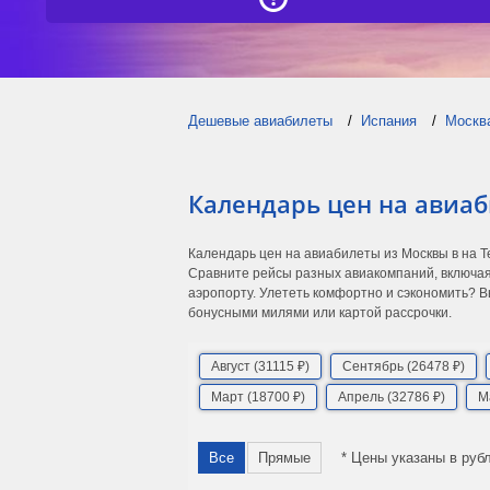
Дешевые авиабилеты
Испания
Москв
Календарь цен на авиаб
Календарь цен на авиабилеты из Москвы в на 
Сравните рейсы разных авиакомпаний, включая
аэропорту. Улететь комфортно и сэкономить? В
бонусными милями или картой рассрочки.
Август (31115 ₽)
Сентябрь (26478 ₽)
Март (18700 ₽)
Апрель (32786 ₽)
М
Все
Прямые
* Цены указаны в руб