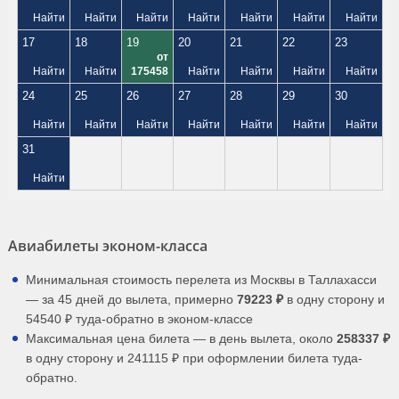
Найти
Найти
Найти
Найти
Найти
Найти
Найти
17
18
19
20
21
22
23
от
Найти
Найти
175458
Найти
Найти
Найти
Найти
24
25
26
27
28
29
30
Найти
Найти
Найти
Найти
Найти
Найти
Найти
31
Найти
Авиабилеты эконом-класса
Минимальная стоимость перелета из Москвы в Таллахасси
— за 45 дней до вылета, примерно
79223 ₽
в одну сторону и
54540 ₽ туда-обратно в эконом-классе
Максимальная цена билета — в день вылета, около
258337 ₽
в одну сторону и 241115 ₽ при оформлении билета туда-
обратно.