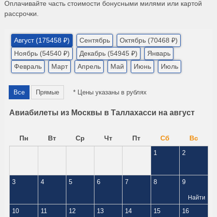
Оплачивайте часть стоимости бонусными милями или картой
рассрочки.
Август (175458 ₽)
Сентябрь
Октябрь (70468 ₽)
Ноябрь (54540 ₽)
Декабрь (54945 ₽)
Январь
Февраль
Март
Апрель
Май
Июнь
Июль
Все
Прямые
* Цены указаны в рублях
Авиабилеты из Москвы в Таллахасси на август
Пн
Вт
Ср
Чт
Пт
Сб
Вс
1
2
3
4
5
6
7
8
9
Найти
10
11
12
13
14
15
16