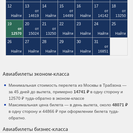
12
13
14
15
16
17
18
от
от
от
от
Найти
14619
Найти
14499
Найти
14142
13250
19
20
21
22
23
24
25
от
от
от
12570
15024
13250
Найти
Найти
Найти
Найти
26
27
28
29
30
31
от
Найти
Найти
Найти
Найти
Найти
16851
Авиабилеты эконом-класса
Минимальная стоимость перелета из Москвы в Трабзона —
за 45 дней до вылета, примерно
14741 ₽
в одну сторону и
12570 ₽ туда-обратно в эконом-классе
Максимальная цена билета — в день вылета, около
48071 ₽
в одну сторону и 44866 ₽ при оформлении билета туда-
обратно.
Авиабилеты бизнес-класса