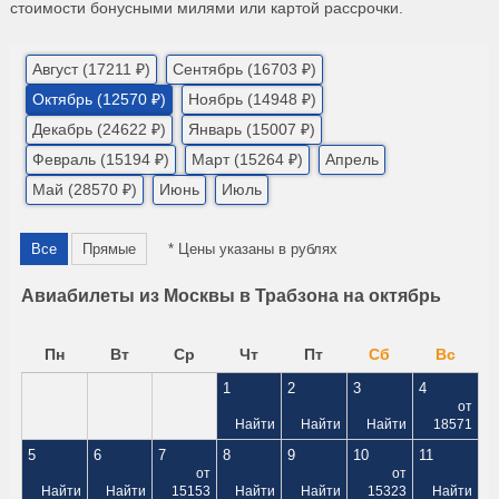
стоимости бонусными милями или картой рассрочки.
Август (17211 ₽)
Сентябрь (16703 ₽)
Октябрь (12570 ₽)
Ноябрь (14948 ₽)
Декабрь (24622 ₽)
Январь (15007 ₽)
Февраль (15194 ₽)
Март (15264 ₽)
Апрель
Май (28570 ₽)
Июнь
Июль
Все
Прямые
* Цены указаны в рублях
Авиабилеты из Москвы в Трабзона на октябрь
Пн
Вт
Ср
Чт
Пт
Сб
Вс
1
2
3
4
от
Найти
Найти
Найти
18571
5
6
7
8
9
10
11
от
от
Найти
Найти
15153
Найти
Найти
15323
Найти