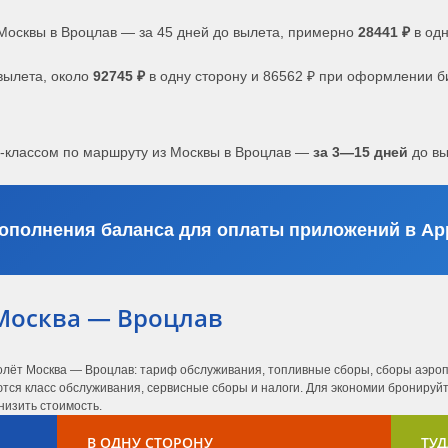
Москвы в Вроцлав — за 45 дней до вылета, примерно
28441 ₽
в одн
вылета, около
92745 ₽
в одну сторону и 86562 ₽ при оформлении б
с-классом по маршруту из Москвы в Вроцлав —
за 3—15 дней
до вы
ополнения баланса для оплаты приложений в App
Москва — Вроцлав
олёт Москва — Вроцлав: тариф обслуживания, топливные сборы, сборы аэропо
ся класс обслуживания, сервисные сборы и налоги. Для экономии бронируйте
низить стоимость.
В ОДНУ СТОРОНУ
ТУД