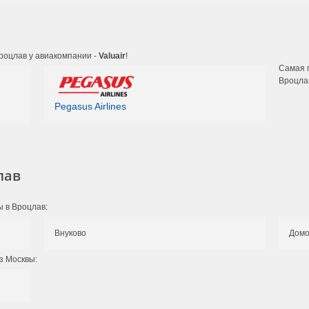
роцлав у авиакомпании -
Valuair
!
Самая 
Вроцла
Pegasus Airlines
лав
ы в Вроцлав:
Внуково
Домо
з Москвы: