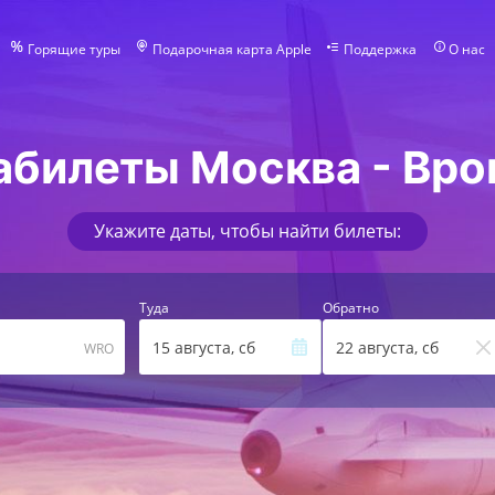
Горящие туры
Подарочная карта Apple
Поддержка
О нас
абилеты Москва - Вро
Укажите даты, чтобы найти билеты:
Туда
Обратно
а
15 августа, сб
22 августа, сб
WRO