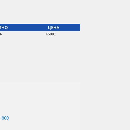
ТНО
ЦЕНА
26
45081
7-800