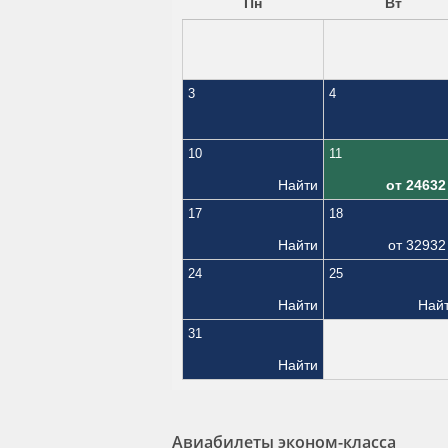
Пн
Вт
3
4
10
11
Найти
от
24632
17
18
Найти
от
32932
24
25
Найти
Най
31
Найти
Авиабилеты эконом-класса