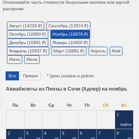
Оплачивайте часть стоимости бонусными милями или картой
рассрочки.
Август (14233 ₽)
Сентябрь (13974 ₽)
Октябрь (10950 ₽)
Ноябрь (10878 ₽)
Декабрь (10881 ₽)
Январь (10950 ₽)
Февраль (10937 ₽)
Март (10881 ₽)
Апрель
Май
Июнь
Июль
Все
Прямые
* Цены указаны в рублях
Авиабилеты из Пензы в Сочи (Адлер) на ноябрь
Пн
Вт
Ср
Чт
Пт
Сб
Вс
1
Найти
2
3
4
5
6
7
8
от
от
от
от
от
от