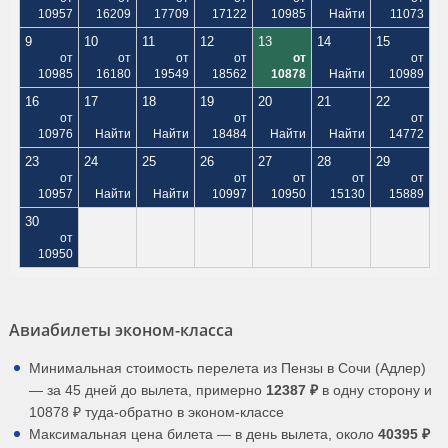
10957
16209
17709
17122
10985
Найти
11073
9
10
11
12
13
14
15
от
от
от
от
от
от
10985
16180
19549
18562
10878
Найти
10989
16
17
18
19
20
21
22
от
от
от
10976
Найти
Найти
18484
Найти
Найти
14772
23
24
25
26
27
28
29
от
от
от
от
от
10957
Найти
Найти
10997
10950
15130
15889
30
от
10950
Авиабилеты эконом-класса
Минимальная стоимость перелета из Пензы в Сочи (Адлер)
— за 45 дней до вылета, примерно
12387 ₽
в одну сторону и
10878 ₽ туда-обратно в эконом-классе
Максимальная цена билета — в день вылета, около
40395 ₽