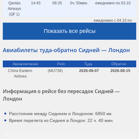
Qantas
14:45
06:35
0ч. 50мин.
ежедневно по 03.10
Airways
(QF 1)
ежедневно с 04.10 по
British
15:35
04:35
23ч. 0мин.
24.10
Показать все рейсы
Airways
(BA 16)
ежедневно с 04.10 по
Авиабилеты туда-обратно Сидней — Лондон
British
15:35
05:35
0ч. 0мин.
24.10
Airways
(BA 16)
Авиакомпании
Рейс
Туда
Обратно
British
15:35
05:35
0ч. 0мин.
28, 29 марта
China Eastern
(MU736)
2026-08-07
2026-08-15
Airways
Airlines
(BA 16)
ежедневно с 04.10 по
Qantas
15:45
06:15
0ч. 30мин.
24.10
Информация о рейсе без пересадок Сидней —
Airways
Лондон
(QF 1)
ежедневно с 04.10 по
Qantas
15:45
06:35
0ч. 50мин.
24.10
Расстояние между Сиднеем и Лондоном: 6850 км.
Airways
Время перелета из Сиднея в Лондон: 22 ч. 40 мин.
(QF 1)
ежедневно с 27.10 по
British
16:20
05:25
0ч. 5мин.
26.03