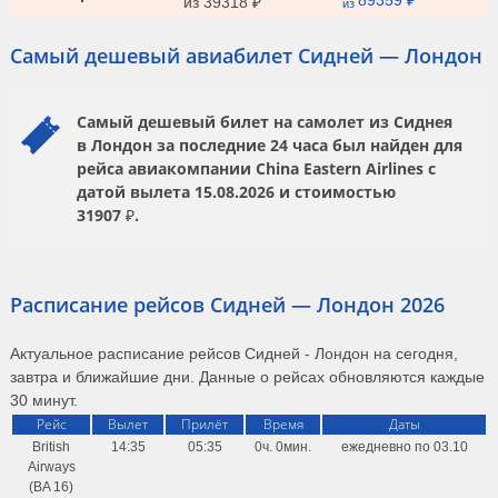
89359 ₽
из
39318 ₽
из
Самый дешевый авиабилет Сидней — Лондон
Самый дешевый билет на самолет из Сиднея
в Лондон за последние 24 часа был найден для
рейса авиакомпании
China Eastern Airlines
с
датой вылета
15.08.2026
и стоимостью
31907 ₽.
Расписание рейсов Сидней — Лондон 2026
Актуальное расписание рейсов Сидней - Лондон на сегодня,
завтра и ближайшие дни. Данные о рейсах обновляются каждые
30 минут.
Рейс
Вылет
Прилёт
Время
Даты
British
14:35
05:35
0ч. 0мин.
ежедневно по 03.10
Airways
(BA 16)