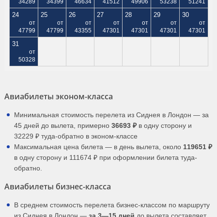
34289
34399
46634
41512
49906
53238
51241
24
25
26
27
28
29
30
от
от
от
от
от
от
от
47799
47799
43355
47301
47301
47301
47301
31
от
50328
Авиабилеты эконом-класса
Минимальная стоимость перелета из Сиднея в Лондон — за
45 дней до вылета, примерно
36693 ₽
в одну сторону и
32229 ₽ туда-обратно в эконом-классе
Максимальная цена билета — в день вылета, около
119651 ₽
в одну сторону и 111674 ₽ при оформлении билета туда-
обратно.
Авиабилеты бизнес-класса
В среднем стоимость перелета бизнес-классом по маршруту
из Сиднея в Лондон —
за 3—15 дней
до вылета составляет