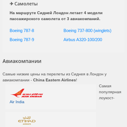
Airways
✈ Самолеты
(BA 16)
На маршруте Сидней Лондон летает 4 модели
ежедневно с 27.10 по
British
16:20
06:25
1ч. 5мин.
26.03
пассажирского самолета от 3 авиакомпаний.
Airways
(BA 16)
Boeing 787-8
Boeing 737-800 (winglets)
British
16:20
05:25
0ч. 5мин.
25, 26 октября
Airways
Boeing 787-9
Airbus A320-100/200
(BA 16)
ежедневно с 25.10 по
Qantas
16:30
07:15
1ч. 45мин.
24.03
Авиакомпании
Airways
(QF 1)
ежедневно с 25.10 по
Самые низкие цены на перелеты из Сиднея в Лондон у
Qantas
16:30
06:15
0ч. 45мин.
24.03
авиакомпании -
China Eastern Airlines
!
Airways
(QF 1)
Самая
популярная
лоукост-
Air India