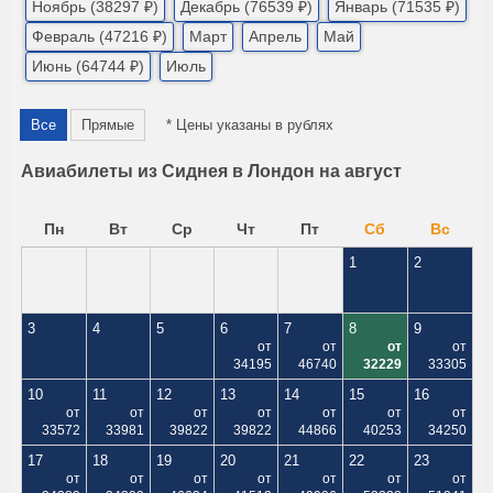
Ноябрь (38297 ₽)
Декабрь (76539 ₽)
Январь (71535 ₽)
Февраль (47216 ₽)
Март
Апрель
Май
Июнь (64744 ₽)
Июль
Все
Прямые
* Цены указаны в рублях
Авиабилеты из Сиднея в Лондон на август
Пн
Вт
Ср
Чт
Пт
Сб
Вс
1
2
3
4
5
6
7
8
9
от
от
от
от
34195
46740
32229
33305
10
11
12
13
14
15
16
от
от
от
от
от
от
от
33572
33981
39822
39822
44866
40253
34250
17
18
19
20
21
22
23
от
от
от
от
от
от
от