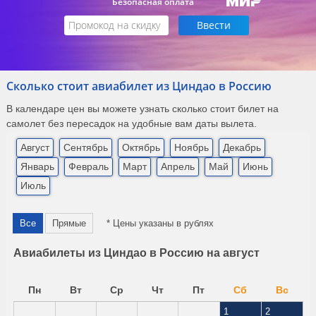
Безопасная оплата
Сколько стоит авиабилет из Циндао в Россию
В календаре цен вы можете узнать сколько стоит билет на
самолет без пересадок на удобные вам даты вылета.
Август
Сентябрь
Октябрь
Ноябрь
Декабрь
Январь
Февраль
Март
Апрель
Май
Июнь
Июль
Все
Прямые
* Цены указаны в рублях
Авиабилеты из Циндао в Россию на август
Пн
Вт
Ср
Чт
Пт
Сб
Вс
1
2