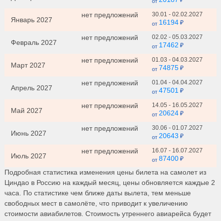
₽
от
нет предложений
30.01 - 02.02.2027
Январь 2027
16194
₽
от
нет предложений
02.02 - 05.03.2027
Февраль 2027
17462
₽
от
нет предложений
01.03 - 04.03.2027
Март 2027
74875
₽
от
нет предложений
01.04 - 04.04.2027
Апрель 2027
47501
₽
от
нет предложений
14.05 - 16.05.2027
Май 2027
20624
₽
от
нет предложений
30.06 - 01.07.2027
Июнь 2027
20643
₽
от
нет предложений
16.07 - 16.07.2027
Июль 2027
87400
₽
от
Подробная статистика изменения цены билета на самолет из
Циндао
в
Россию
на каждый месяц, цены обновляется каждые 2
часа. По статистике чем ближе даты вылета, тем меньше
свободных мест в самолёте, что приводит к увеличению
стоимости авиабилетов. Стоимость утреннего авиарейса будет