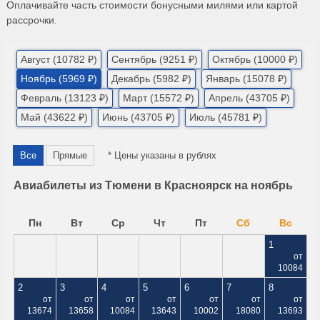
Оплачивайте часть стоимости бонусными милями или картой
рассрочки.
Август (10782 ₽)
Сентябрь (9251 ₽)
Октябрь (10000 ₽)
Ноябрь (5969 ₽)
Декабрь (5982 ₽)
Январь (15078 ₽)
Февраль (13123 ₽)
Март (15572 ₽)
Апрель (43705 ₽)
Май (43622 ₽)
Июнь (43705 ₽)
Июль (45781 ₽)
Все
Прямые
* Цены указаны в рублях
Авиабилеты из Тюмени в Красноярск на ноябрь
Пн
Вт
Ср
Чт
Пт
Сб
Вс
1
от
10084
2
3
4
5
6
7
8
от
от
от
от
от
от
от
13674
13658
10084
13643
10002
18080
13693