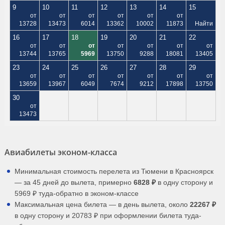
9
10
11
12
13
14
15
от
от
от
от
от
от
13728
13473
6014
13362
10002
11873
Найти
16
17
18
19
20
21
22
от
от
от
от
от
от
от
13744
13765
5969
13750
9288
18081
13405
23
24
25
26
27
28
29
от
от
от
от
от
от
от
13659
13967
6049
7674
9212
17898
13750
30
от
13473
Авиабилеты эконом-класса
Минимальная стоимость перелета из Тюмени в Красноярск
— за 45 дней до вылета, примерно
6828 ₽
в одну сторону и
5969 ₽ туда-обратно в эконом-классе
Максимальная цена билета — в день вылета, около
22267 ₽
в одну сторону и 20783 ₽ при оформлении билета туда-