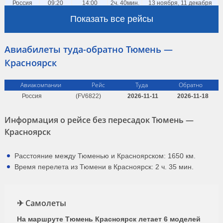
Россия
09:20
14:00
2ч. 40мин.
13 ноября, 11 декабря
(FV 6906)
Показать все рейсы
25, 28 октября, 1, 4, 8, 11,
15, 18, 22, 25, 29 ноября,
2, 6, 9, 13, 16, 20, 23, 27,
Авиабилеты туда-обратно Тюмень —
Россия
10:00
14:40
2ч. 40мин.
30 декабря, …
(FV 6822)
Красноярск
пт с 30.10 по 25.12, кроме
Россия
10:00
14:40
2ч. 40мин.
13.11, 11.12
Авиакомпании
Рейс
Туда
Обратно
(FV 6906)
Россия
10:10
14:50
2ч. 40мин.
вт по 29.09, кроме 25.08
Россия
(FV6822)
2026-11-11
2026-11-18
(FV 6906)
Информация о рейсе без пересадок Тюмень —
Красноярск
Расстояние между Тюменью и Красноярском: 1650 км.
Время перелета из Тюмени в Красноярск: 2 ч. 35 мин.
✈ Самолеты
На маршруте Тюмень Красноярск летает 6 моделей