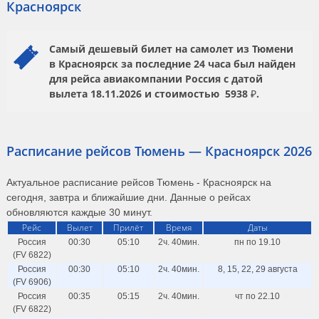
Красноярск
Самый дешевый билет на самолет из Тюмени
в Красноярск за последние 24 часа был найден
для рейса авиакомпании
Россия
с датой
вылета
18.11.2026
и стоимостью
5938 ₽.
Расписание рейсов Тюмень — Красноярск 2026
Актуальное расписание рейсов Тюмень - Красноярск на
сегодня, завтра и ближайшие дни. Данные о рейсах
обновляются каждые 30 минут.
Рейс
Вылет
Прилёт
Время
Даты
Россия
00:30
05:10
2ч. 40мин.
пн по 19.10
(FV 6822)
Россия
00:30
05:10
2ч. 40мин.
8, 15, 22, 29 августа
(FV 6906)
Россия
00:35
05:15
2ч. 40мин.
чт по 22.10
(FV 6822)