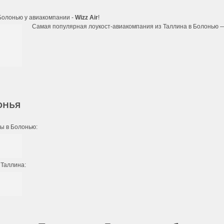
Болонью у авиакомпании -
Wizz Air
!
Самая популярная лоукост-авиакомпания из Таллина в Болонью 
онья
сы в Болонью:
 Таллина: