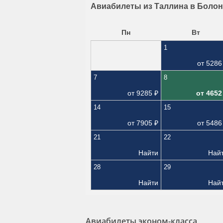
Авиабилеты из Таллина в Болон
Пн
Вт
1
от
5286
7
8
от
9285
₽
от
4652
14
15
от
7905
₽
от
5486
21
22
Найти
Най
28
29
Найти
Най
Авиабилеты эконом-класса