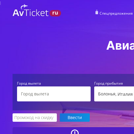
Спецпредложения
Авиа
Город вылета
Город прибытия
Болонья
, Италия