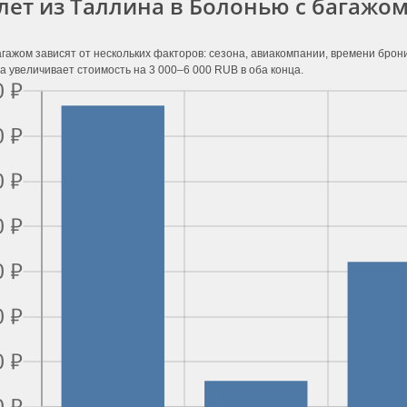
лет из Таллина в Болонью с багажо
гажом зависят от нескольких факторов: сезона, авиакомпании, времени бро
а увеличивает стоимость на 3 000–6 000 RUB в оба конца.