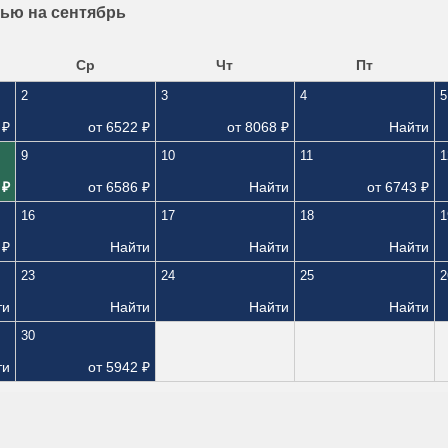
ью на сентябрь
Ср
Чт
Пт
2
3
4
5
₽
от
6522
₽
от
8068
₽
Найти
9
10
11
1
₽
от
6586
₽
Найти
от
6743
₽
16
17
18
1
₽
Найти
Найти
Найти
23
24
25
2
ти
Найти
Найти
Найти
30
ти
от
5942
₽