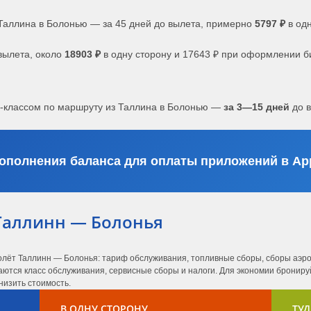
Таллина в Болонью — за 45 дней до вылета, примерно
5797 ₽
в одн
вылета, около
18903 ₽
в одну сторону и 17643 ₽ при оформлении б
с-классом по маршруту из Таллина в Болонью —
за 3—15 дней
до в
ополнения баланса для оплаты приложений в App
Таллинн — Болонья
олёт Таллинн — Болонья: тариф обслуживания, топливные сборы, сборы аэро
ются класс обслуживания, сервисные сборы и налоги. Для экономии бронируй
низить стоимость.
В ОДНУ СТОРОНУ
ТУД