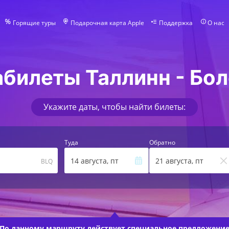
Горящие туры
Подарочная карта Apple
Поддержка
О нас
билеты Таллинн - Бо
Укажите даты, чтобы найти билеты:
Туда
Обратно
14 августа, пт
21 августа, пт
BLQ
По данному маршруту действует
специальное предложени