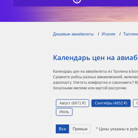
Дешевые авиабилеты
Италия
Таллин
Календарь цен на авиаб
Календарь цен на авиабилеты из Таллина в Бо
Сравните рейсы разных авиакомпаний, включая
аэропорту. Улететь комфортно и сэкономить? В
бонусными милями или картой рассрочки.
Август (6671 ₽)
Сентябрь (4652 ₽)
Июль
Все
Прямые
* Цены указаны в руб