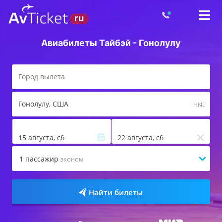
Авиабилеты Тайбэй - Гонолулу
Гонолулу
, США
HNL
15 августа, сб
22 августа, сб
1
пассажир
эконом
Найти билеты