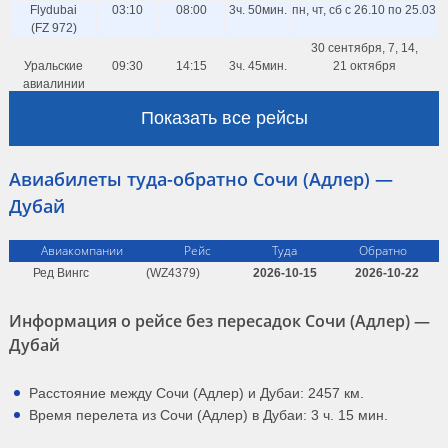
Flydubai
03:10
08:00
3ч. 50мин.
пн, чт, сб с 26.10 по 25.03
(FZ 972)
30 сентября, 7, 14,
Уральские
09:30
14:15
3ч. 45мин.
21 октября
авиалинии
(U6 7419)
Показать все рейсы
26 сентября, 3, 10, 17,
Уральские
10:00
14:45
3ч. 45мин.
24 октября
авиалинии
Авиабилеты туда-обратно Сочи (Адлер) —
(U6 7419)
27 сентября, 4, 11,
Дубай
Уральские
10:30
15:15
3ч. 45мин.
18 октября
авиалинии
Авиакомпании
Рейс
Туда
Обратно
(U6 7419)
25 сентября, 2, 9, 16,
Ред Вингс
(WZ4379)
2026-10-15
2026-10-22
Уральские
10:45
15:20
3ч. 35мин.
23 октября
авиалинии
Информация о рейсе без пересадок Сочи (Адлер) —
(U6 7419)
Дубай
Red Wings
11:00
15:50
3ч. 50мин.
1, 8, 15, 22 октября
(WZ 4379)
Flydubai
15:00
21:05
5ч. 5мин.
7, 9, 16, 23 августа
Расстояние между Сочи (Адлер) и Дубаи: 2457 км.
(FZ 972)
Время перелета из Сочи (Адлер) в Дубаи: 3 ч. 15 мин.
5, 8, 12, 14, 15, 19, 21, 22,
Flydubai
15:00
21:05
5ч. 5мин.
26, 28, 29, 30 августа