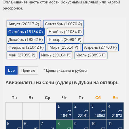
Оплачивайте часть стоимости бонусными милями или картой
рассрочки.
Август (20517 ₽)
Сентябрь (16070 ₽)
Октябрь (15184 ₽)
Ноябрь (21084 ₽)
Декабрь (19382 ₽)
Январь (20994 ₽)
Февраль (21042 ₽)
Март (23614 ₽)
Апрель (27700 ₽)
Май (27995 ₽)
Июнь (29164 ₽)
Июль (28895 ₽)
Все
Прямые
* Цены указаны в рублях
Авиабилеты из Сочи (Адлер) в Дубаи на октябрь
Пн
Вт
Ср
Чт
Пт
Сб
Вс
1
2
3
4
от
от
от
от
15417
22141
18593
21573
5
6
7
8
9
10
11
от
от
от
от
от
от
от