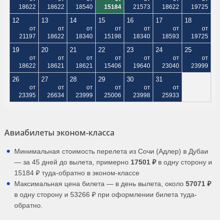
18622
18622
18540
15184
21573
18622
19725
12
13
14
15
16
17
18
от
от
от
от
от
от
от
21197
18622
18340
15198
18340
18593
19725
19
20
21
22
23
24
25
от
от
от
от
от
от
от
18622
18621
18621
15406
19640
23040
23999
26
27
28
29
30
31
от
от
от
от
от
от
23395
26634
23999
25006
23998
25933
Авиабилеты эконом-класса
Минимальная стоимость перелета из Сочи (Адлер) в Дубаи
— за 45 дней до вылета, примерно
17501 ₽
в одну сторону и
15184 ₽ туда-обратно в эконом-классе
Максимальная цена билета — в день вылета, около
57071 ₽
в одну сторону и 53266 ₽ при оформлении билета туда-
обратно.