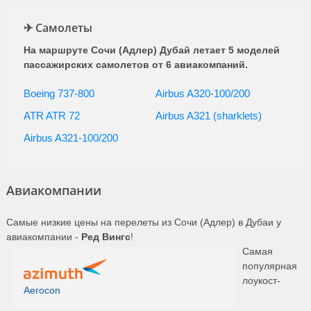
(FZ 972)
Flydubai
15:00
19:50
3ч. 50мин.
ср, пт, вс с 02.09 по 23.10
✈ Самолеты
(FZ 972)
Азимут
20:40
01:30
3ч. 50мин.
вт, сб с 01.09 по 20.10
На маршруте Сочи (Адлер) Дубай летает 5 моделей
(A4 5087)
пассажирских самолетов от 6 авиакомпаний.
Азимут
23:00
04:05
4ч. 5мин.
7, 14, 21 октября
(A4 5087)
Boeing 737-800
Airbus A320-100/200
ATR ATR 72
Airbus A321 (sharklets)
Airbus A321-100/200
Авиакомпании
Самые низкие цены на перелеты из Сочи (Адлер) в Дубаи у
авиакомпании -
Ред Вингс
!
Самая
популярная
лоукост-
Aerocon