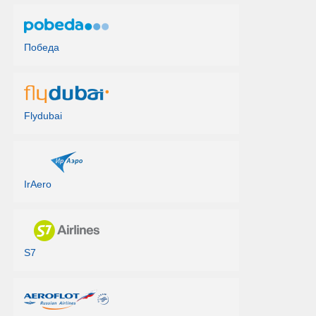
Победа
Flydubai
IrAero
S7