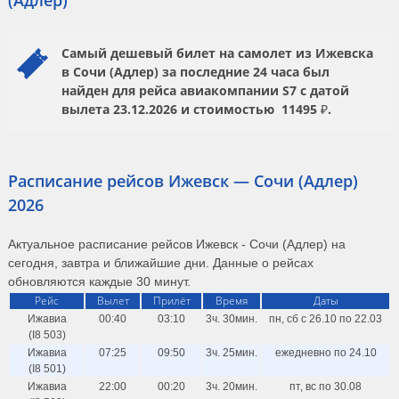
(Адлер)
Самый дешевый билет на самолет из Ижевска
в Сочи (Адлер) за последние 24 часа был
найден для рейса авиакомпании
S7
с датой
вылета
23.12.2026
и стоимостью
11495 ₽.
Расписание рейсов Ижевск — Сочи (Адлер)
2026
Актуальное расписание рейсов Ижевск - Сочи (Адлер) на
сегодня, завтра и ближайшие дни. Данные о рейсах
обновляются каждые 30 минут.
Рейс
Вылет
Прилёт
Время
Даты
Ижавиа
00:40
03:10
3ч. 30мин.
пн, сб с 26.10 по 22.03
(I8 503)
Ижавиа
07:25
09:50
3ч. 25мин.
ежедневно по 24.10
(I8 501)
Ижавиа
22:00
00:20
3ч. 20мин.
пт, вс по 30.08