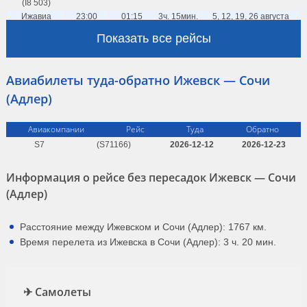
(I8 503)
Ижавиа
23:00
01:15
3ч. 15мин.
5, 12, 19, 26 августа
(I8 503)
Показать все рейсы
Аэрофлот
23:05
01:35
3ч. 30мин.
вт, вс по 30.08
(SU 2844)
ежедневно, кроме вт, вс
Авиабилеты туда-обратно Ижевск — Сочи
Россия
23:05
02:00
3ч. 55мин.
по 31.08
(FV 6469)
(Адлер)
Авиакомпании
Рейс
Туда
Обратно
S7
(S71166)
2026-12-12
2026-12-23
Информация о рейсе без пересадок Ижевск — Сочи
(Адлер)
Расстояние между Ижевском и Сочи (Адлер): 1767 км.
Время перелета из Ижевска в Сочи (Адлер): 3 ч. 20 мин.
✈ Самолеты