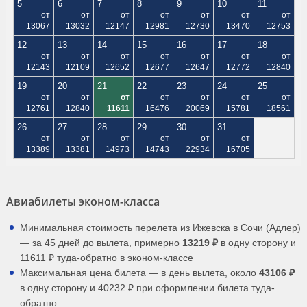
5
6
7
8
9
10
11
от
от
от
от
от
от
от
13067
13032
12147
12981
12730
13470
12753
12
13
14
15
16
17
18
от
от
от
от
от
от
от
12143
12109
12652
12677
12647
12772
12840
19
20
21
22
23
24
25
от
от
от
от
от
от
от
12761
12840
11611
16476
20069
15781
18561
26
27
28
29
30
31
от
от
от
от
от
от
13389
13381
14973
14743
22934
16705
Авиабилеты эконом-класса
Минимальная стоимость перелета из Ижевска в Сочи (Адлер)
— за 45 дней до вылета, примерно
13219 ₽
в одну сторону и
11611 ₽ туда-обратно в эконом-классе
Максимальная цена билета — в день вылета, около
43106 ₽
в одну сторону и 40232 ₽ при оформлении билета туда-
обратно.