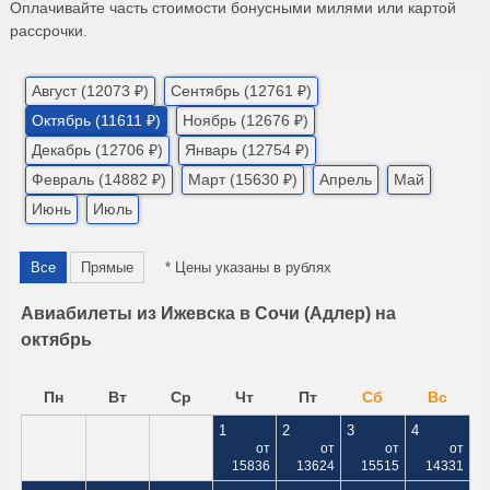
Оплачивайте часть стоимости бонусными милями или картой
рассрочки.
Август (12073 ₽)
Сентябрь (12761 ₽)
Октябрь (11611 ₽)
Ноябрь (12676 ₽)
Декабрь (12706 ₽)
Январь (12754 ₽)
Февраль (14882 ₽)
Март (15630 ₽)
Апрель
Май
Июнь
Июль
Все
Прямые
* Цены указаны в рублях
Авиабилеты из Ижевска в Сочи (Адлер) на
октябрь
Пн
Вт
Ср
Чт
Пт
Сб
Вс
1
2
3
4
от
от
от
от
15836
13624
15515
14331