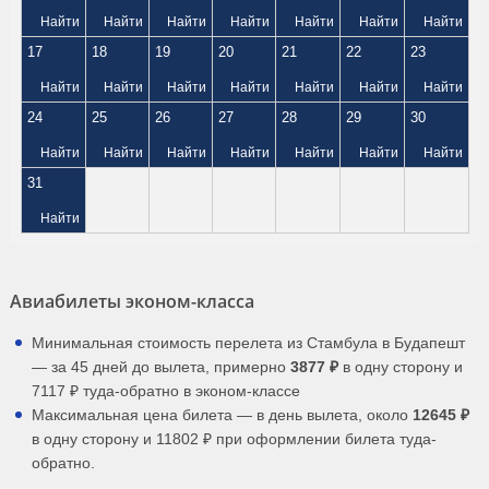
Найти
Найти
Найти
Найти
Найти
Найти
Найти
17
18
19
20
21
22
23
Найти
Найти
Найти
Найти
Найти
Найти
Найти
24
25
26
27
28
29
30
Найти
Найти
Найти
Найти
Найти
Найти
Найти
31
Найти
Авиабилеты эконом-класса
Минимальная стоимость перелета из Стамбула в Будапешт
— за 45 дней до вылета, примерно
3877 ₽
в одну сторону и
7117 ₽ туда-обратно в эконом-классе
Максимальная цена билета — в день вылета, около
12645 ₽
в одну сторону и 11802 ₽ при оформлении билета туда-
обратно.