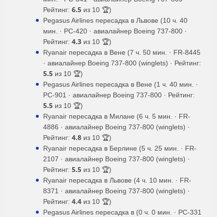
Airlines
6.5
Рейтинг:
из 10 🏆)
(TK 1037)
Pegasus Airlines пересадка в Львове (10 ч. 40
Turkish
19:10
19:10
2ч. 0мин.
вт, чт с 27.10 по 25.03
мин. · PC-420 · авиалайнер Boeing 737-800 ·
Airlines
4.3
Рейтинг:
из 10 🏆)
(TK 1037)
Ryanair пересадка в Вене (7 ч. 50 мин. · FR-8445
ежедневно, кроме вт, чт с
Turkish
19:10
19:10
2ч. 0мин.
25.10 по 24.03
· авиалайнер Boeing 737-800 (winglets) · Рейтинг:
Airlines
5.5
из 10 🏆)
(TK 1037)
Pegasus Airlines пересадка в Вене (1 ч. 40 мин. ·
Wizz Air
23:10
23:15
2ч. 5мин.
вт, сб с 27.10 по 23.03
PC-901 · авиалайнер Boeing 737-800 · Рейтинг:
(W6 2438)
5.5
из 10 🏆)
Wizz Air
23:25
00:25
2ч. 0мин.
6, 13, 20 октября
(W6 2436)
Ryanair пересадка в Милане (6 ч. 5 мин. · FR-
Wizz Air
23:35
00:35
2ч. 0мин.
1, 8, 15, 22, 29 сентября
4886 · авиалайнер Boeing 737-800 (winglets) ·
(W6 2436)
4.8
Рейтинг:
из 10 🏆)
Wizz Air
23:45
00:55
2ч. 10мин.
11, 18, 25 августа
Ryanair пересадка в Берлине (5 ч. 25 мин. · FR-
(W6 2436)
2107 · авиалайнер Boeing 737-800 (winglets) ·
Wizz Air
23:55
00:55
2ч. 0мин.
сб по 24.10
5.5
Рейтинг:
из 10 🏆)
(W6 2436)
Ryanair пересадка в Львове (4 ч. 10 мин. · FR-
8371 · авиалайнер Boeing 737-800 (winglets) ·
4.4
Рейтинг:
из 10 🏆)
Pegasus Airlines пересадка в (0 ч. 0 мин. · PC-331