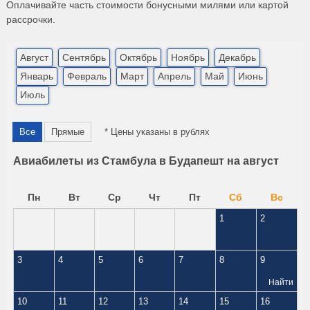
Оплачивайте часть стоимости бонусными милями или картой
рассрочки.
Август
Сентябрь
Октябрь
Ноябрь
Декабрь
Январь
Февраль
Март
Апрель
Май
Июнь
Июль
Все
Прямые
* Цены указаны в рублях
Авиабилеты из Стамбула в Будапешт на август
Пн
Вт
Ср
Чт
Пт
Сб
Вс
1
2
3
4
5
6
7
8
9
Найти
10
11
12
13
14
15
16