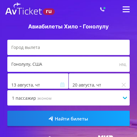
Авиабилеты Хило - Гонолулу
Гонолулу
, США
HNL
13 августа, чт
20 августа, чт
1
пассажир
эконом
Найти билеты