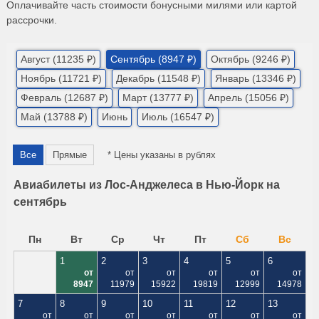
Оплачивайте часть стоимости бонусными милями или картой
рассрочки.
Август (11235 ₽)
Сентябрь (8947 ₽)
Октябрь (9246 ₽)
Ноябрь (11721 ₽)
Декабрь (11548 ₽)
Январь (13346 ₽)
Февраль (12687 ₽)
Март (13777 ₽)
Апрель (15056 ₽)
Май (13788 ₽)
Июнь
Июль (16547 ₽)
Все
Прямые
* Цены указаны в рублях
Авиабилеты из Лос-Анджелеса в Нью-Йорк на
сентябрь
Пн
Вт
Ср
Чт
Пт
Сб
Вс
1
2
3
4
5
6
от
от
от
от
от
от
8947
11979
15922
19819
12999
14978
7
8
9
10
11
12
13
от
от
от
от
от
от
от