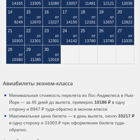
14165
13305
13280
13057
11481
12121
12038
14
15
16
17
18
19
20
от
от
от
от
от
от
от
9249
12670
13227
14150
12181
12657
12822
21
22
23
24
25
26
27
от
от
от
от
от
от
от
10303
12301
12301
14142
13780
13780
13335
28
29
30
от
от
от
10380
11285
12018
Авиабилеты эконом-класса
Минимальная стоимость перелета из Лос-Анджелеса в Нью-
Йорк — за 45 дней до вылета, примерно
10186 ₽
в одну
сторону и 8947 ₽ туда-обратно в эконом-классе
Максимальная цена билета — в день вылета, около
33217 ₽
в одну сторону и 31003 ₽ при оформлении билета туда-
обратно.