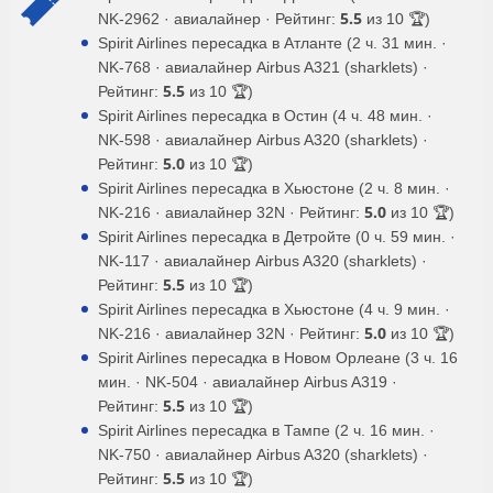
American
06:30
14:57
5ч. 27мин.
01.12
5.5
NK-2962 · авиалайнер · Рейтинг:
из 10 🏆)
Airlines
(AA 2)
Spirit Airlines пересадка в Атланте (2 ч. 31 мин. ·
ежедневно с 25.10 по
NK-768 · авиалайнер Airbus A321 (sharklets) ·
Delta Airlines
06:30
14:49
5ч. 19мин.
08.11
5.5
Рейтинг:
из 10 🏆)
(DL 934)
Spirit Airlines пересадка в Остин (4 ч. 48 мин. ·
ежедневно с 23.02 по
NK-598 · авиалайнер Airbus A320 (sharklets) ·
Jetblue
06:30
14:49
5ч. 19мин.
17.03
5.0
Airways
Рейтинг:
из 10 🏆)
(B6 224)
Spirit Airlines пересадка в Хьюстоне (2 ч. 8 мин. ·
ежедневно с 09.11 по
5.0
NK-216 · авиалайнер 32N · Рейтинг:
из 10 🏆)
Delta Airlines
06:30
14:43
5ч. 13мин.
18.12
Spirit Airlines пересадка в Детройте (0 ч. 59 мин. ·
(DL 934)
NK-117 · авиалайнер Airbus A320 (sharklets) ·
Jetblue
06:30
14:56
5ч. 26мин.
11, 18, 25 сентября
5.5
Рейтинг:
из 10 🏆)
Airways
(B6 124)
Spirit Airlines пересадка в Хьюстоне (4 ч. 9 мин. ·
9, 14, 15, 16, 21, 22, 23,
5.0
NK-216 · авиалайнер 32N · Рейтинг:
из 10 🏆)
28, 29, 30 сентября, 1, 2,
Spirit Airlines пересадка в Новом Орлеане (3 ч. 16
8, 9, 11, 12, 13, 14, 15,
мин. · NK-504 · авиалайнер Airbus A319 ·
Jetblue
06:45
15:11
5ч. 26мин.
16 октября, …
5.5
Рейтинг:
из 10 🏆)
Airways
(B6 124)
Spirit Airlines пересадка в Тампе (2 ч. 16 мин. ·
Jetblue
06:45
15:08
5ч. 23мин.
5, 6, 7 октября
NK-750 · авиалайнер Airbus A320 (sharklets) ·
Airways
5.5
Рейтинг:
из 10 🏆)
(B6 124)