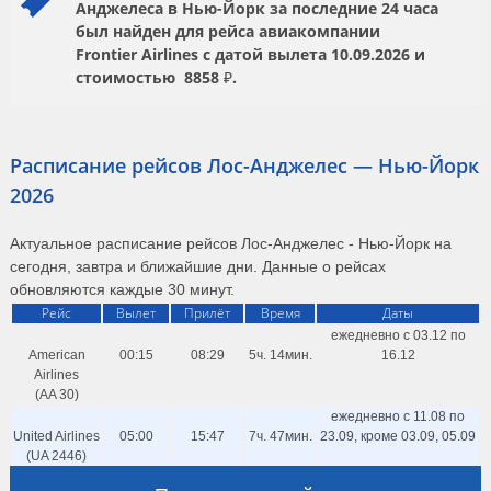
Анджелеса в Нью-Йорк за последние 24 часа
был найден для рейса авиакомпании
Frontier Airlines
с датой вылета
10.09.2026
и
стоимостью
8858 ₽.
Расписание рейсов Лос-Анджелес — Нью-Йорк
2026
Актуальное расписание рейсов Лос-Анджелес - Нью-Йорк на
сегодня, завтра и ближайшие дни. Данные о рейсах
обновляются каждые 30 минут.
Рейс
Вылет
Прилёт
Время
Даты
ежедневно с 03.12 по
American
00:15
08:29
5ч. 14мин.
16.12
Airlines
(AA 30)
ежедневно с 11.08 по
United Airlines
05:00
15:47
7ч. 47мин.
23.09, кроме 03.09, 05.09
(UA 2446)
1, 2, 3, 4, 5, 6, 7, 8, 9, 10,