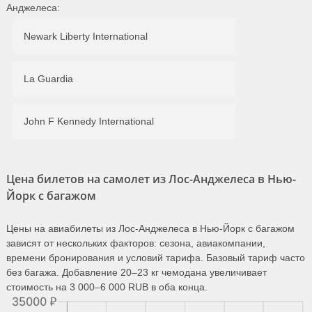
(AS 1557)
Анджелеса:
ежедневно с 09.09 по
Jetblue
06:00
14:25
5ч. 25мин.
26.09
Newark Liberty International
Airways
(B6 2074)
Alaska Airlines
06:00
14:35
5ч. 35мин.
ежедневно с 17.03
La Guardia
(AS 362)
United Airlines
06:00
14:37
5ч. 37мин.
5, 6, 7, 8, 9, 10 августа
(UA 1403)
11, 12, 13, 14, 16, 17, 18,
John F Kennedy International
19, 20, 21, 23, 24, 25, 26,
27, 28, 30, 31 августа, 1,
United Airlines
06:00
14:29
5ч. 29мин.
2 сентября, …
(UA 1403)
Цена билетов на самолет из Лос-Анджелеса в Нью-
ежедневно с 25.10 по
Йорк с багажом
United Airlines
06:00
14:20
5ч. 20мин.
30.11
(UA 1939)
ежедневно с 06.08 по
Цены на авиабилеты из Лос-Анджелеса в Нью-Йорк с багажом
American
06:05
14:41
5ч. 36мин.
08.09
зависят от нескольких факторов: сезона, авиакомпании,
Airlines
времени бронирования и условий тарифа. Базовый тариф часто
(AA 118)
без багажа. Добавление 20–23 кг чемодана увеличивает
ежедневно с 05.10 по
стоимость на 3 000–6 000 RUB в оба конца.
American
06:05
14:36
5ч. 31мин.
31.10
Airlines