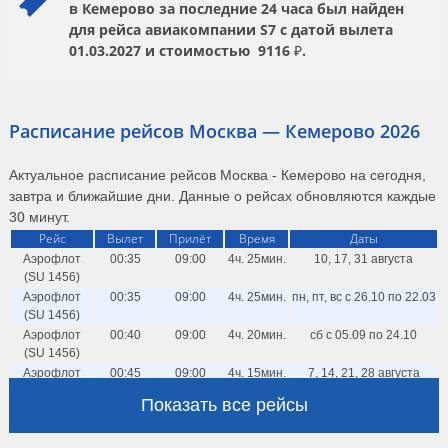
в Кемерово за последние 24 часа был найден
для рейса авиакомпании
S7
с датой вылета
01.03.2027
и стоимостью
9116 ₽.
Расписание рейсов Москва — Кемерово 2026
Актуальное расписание рейсов Москва - Кемерово на сегодня,
завтра и ближайшие дни. Данные о рейсах обновляются каждые
30 минут.
Рейс
Вылет
Прилёт
Время
Даты
Аэрофлот
00:35
09:00
4ч. 25мин.
10, 17, 31 августа
(SU 1456)
Аэрофлот
00:35
09:00
4ч. 25мин.
пн, пт, вс с 26.10 по 22.03
(SU 1456)
Аэрофлот
00:40
09:00
4ч. 20мин.
сб с 05.09 по 24.10
(SU 1456)
Аэрофлот
00:45
09:00
4ч. 15мин.
7, 14, 21, 28 августа
(SU 1456)
Показать все рейсы
Аэрофлот
21:15
05:45
4ч. 30мин.
25 октября
(SU 1452)