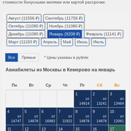
стоимости бонусными милями или картой рассрочки.
Август (11556 ₽)
Сентябрь (11756 ₽)
Октябрь (11080 ₽)
Ноябрь (11080 ₽)
Декабрь (11080 ₽)
Январь (9208 ₽)
Февраль (11141 ₽)
Март (11183 ₽)
Апрель
Май
Июнь
Июль
Все
Прямые
* Цены указаны в рублях
Авиабилеты из Москвы в Кемерово на январь
Пн
Вт
Ср
Чт
Пт
Сб
Вс
1
2
3
от
от
от
14914
13241
13464
4
5
6
7
8
9
10
от
от
от
от
от
от
от
14747
14878
16982
11922
14878
14878
12061
11
12
13
14
15
16
17