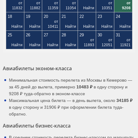
от
от
от
от
от
от
11832
11882
11359
11054
Найти
10351
9208
18
19
20
21
22
23
24
от
Найти
Найти
10411
Найти
Найти
Найти
Найти
25
26
27
28
29
30
31
от
от
от
Найти
Найти
Найти
Найти
11893
12051
11921
Авиабилеты эконом-класса
Минимальная стоимость перелета из Москвы в Кемерово —
за 45 дней до вылета, примерно
10483 ₽
в одну сторону и
9208 ₽ туда-обратно в эконом-классе
Максимальная цена билета — в день вылета, около
34185 ₽
в одну сторону и 31906 ₽ при оформлении билета туда-
обратно.
Авиабилеты бизнес-класса
В среднем стоимость перелета бизнес-классом по маршруту