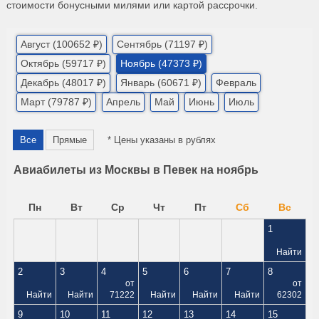
стоимости бонусными милями или картой рассрочки.
Август (100652 ₽)
Сентябрь (71197 ₽)
Октябрь (59717 ₽)
Ноябрь (47373 ₽)
Декабрь (48017 ₽)
Январь (60671 ₽)
Февраль
Март (79787 ₽)
Апрель
Май
Июнь
Июль
Все
Прямые
* Цены указаны в рублях
Авиабилеты из Москвы в Певек на ноябрь
Пн
Вт
Ср
Чт
Пт
Сб
Вс
1
Найти
2
3
4
5
6
7
8
от
от
Найти
Найти
71222
Найти
Найти
Найти
62302
9
10
11
12
13
14
15