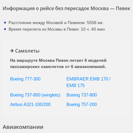
Якутия
17:30
13:40
11ч. 10мин.
22 февраля, 1, 15 марта
(R3 735)
Информация о рейсе без пересадок Москва — Певек
Расстояние между Москвой и Певеком: 5558 км.
Время перелета из Москвы в Певек: 10 ч. 40 мин.
✈ Самолеты
На маршруте Москва Певек летает 6 моделей
пассажирских самолетов от 6 авиакомпаний.
Boeing 777-300
EMBRAER EMB 170 /
EMB 175
Boeing 737-800 (winglets)
Boeing 737-800
Airbus A321-100/200
Boeing 757-200
Авиакомпании