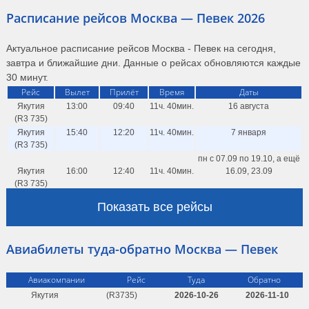
Расписание рейсов Москва — Певек 2026
Актуальное расписание рейсов Москва - Певек на сегодня,
завтра и ближайшие дни. Данные о рейсах обновляются каждые
30 минут.
Рейс
Вылет
Прилёт
Время
Даты
Якутия
13:00
09:40
11ч. 40мин.
16 августа
(R3 735)
Якутия
15:40
12:20
11ч. 40мин.
7 января
(R3 735)
пн с 07.09 по 19.10, а ещё
Якутия
16:00
12:40
11ч. 40мин.
16.09, 23.09
(R3 735)
Якутия
16:00
12:40
11ч. 40мин.
10, 17, 24, 31 августа
Показать все рейсы
(R3 735)
11 ноября, 16 декабря,
Якутия
16:10
12:20
11ч. 10мин.
3 февраля
Авиабилеты туда-обратно Москва — Певек
(R3 735)
26 октября, 9, 16,
30 ноября, 7, 14, 21,
Авиакомпании
Рейс
Туда
Обратно
28 декабря, 11, 18,
Якутия
(R3735)
2026-10-26
2026-11-10
25 января, 1, 15,