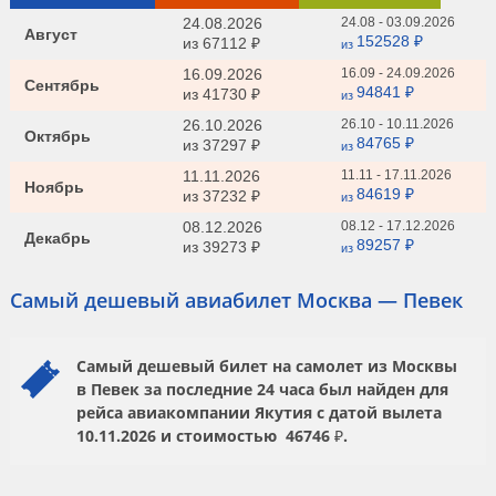
24.08.2026
24.08 - 03.09.2026
Август
152528 ₽
из
67112 ₽
из
16.09.2026
16.09 - 24.09.2026
Сентябрь
94841 ₽
из
41730 ₽
из
26.10.2026
26.10 - 10.11.2026
Октябрь
84765 ₽
из
37297 ₽
из
11.11.2026
11.11 - 17.11.2026
Ноябрь
84619 ₽
из
37232 ₽
из
08.12.2026
08.12 - 17.12.2026
Декабрь
89257 ₽
из
39273 ₽
из
Самый дешевый авиабилет Москва — Певек
Самый дешевый билет на самолет из Москвы
в Певек за последние 24 часа был найден для
рейса авиакомпании
Якутия
с датой вылета
10.11.2026
и стоимостью
46746 ₽.