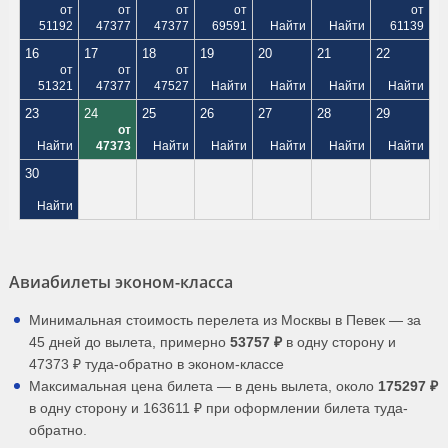
от
от
от
от
от
51192
47377
47377
69591
Найти
Найти
61139
16
17
18
19
20
21
22
от
от
от
51321
47377
47527
Найти
Найти
Найти
Найти
23
24
25
26
27
28
29
от
Найти
47373
Найти
Найти
Найти
Найти
Найти
30
Найти
Авиабилеты эконом-класса
Минимальная стоимость перелета из Москвы в Певек — за
45 дней до вылета, примерно
53757 ₽
в одну сторону и
47373 ₽ туда-обратно в эконом-классе
Максимальная цена билета — в день вылета, около
175297 ₽
в одну сторону и 163611 ₽ при оформлении билета туда-
обратно.