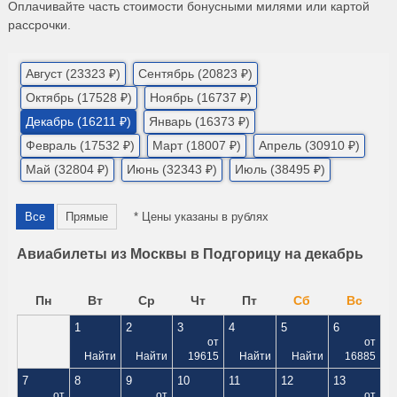
Оплачивайте часть стоимости бонусными милями или картой
рассрочки.
Август (23323 ₽)
Сентябрь (20823 ₽)
Октябрь (17528 ₽)
Ноябрь (16737 ₽)
Декабрь (16211 ₽)
Январь (16373 ₽)
Февраль (17532 ₽)
Март (18007 ₽)
Апрель (30910 ₽)
Май (32804 ₽)
Июнь (32343 ₽)
Июль (38495 ₽)
Все
Прямые
* Цены указаны в рублях
Авиабилеты из Москвы в Подгорицу на декабрь
Пн
Вт
Ср
Чт
Пт
Сб
Вс
1
2
3
4
5
6
от
от
Найти
Найти
19615
Найти
Найти
16885
7
8
9
10
11
12
13
от
от
от