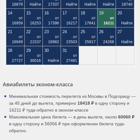
16879
Найти
17337
Найти
Найти
Найти
18740
14
15
16
17
18
19
20
от
от
от
от
от
от
16959
16253
17396
16217
17841
16211
Найти
21
22
23
24
25
26
27
от
от
от
от
от
от
16949
21537
16982
23503
25817
24268
Найти
28
29
30
31
от
от
от
27727
30016
Найти
27481
Авиабилеты эконом-класса
Минимальная стоимость перелета из Москвы в Подгорицу —
за 45 дней до вылета, примерно
18418 ₽
в одну сторону и
16211 ₽ туда-обратно в эконом-классе
Максимальная цена билета — в день вылета, около
60060 ₽
в одну сторону и 56056 ₽ при оформлении билета туда-
обратно.