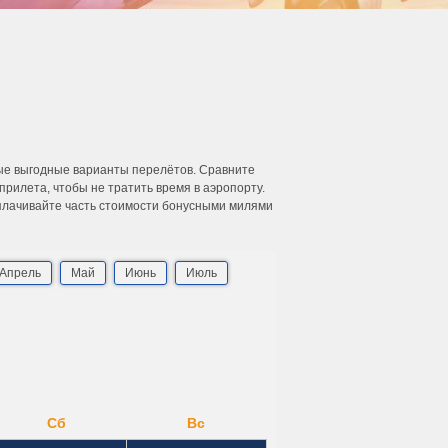
мые выгодные варианты перелётов. Сравните
рилета, чтобы не тратить время в аэропорту.
Оплачивайте часть стоимости бонусными милями
Апрель
Май
Июнь
Июль
Сб
Вс