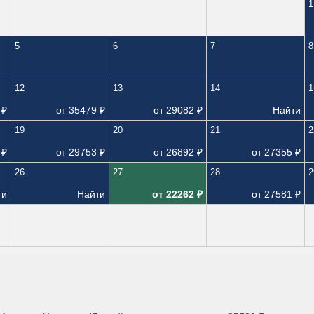
1
5
6
7
8
12
13
14
1
₽
от
35479
₽
от
29082
₽
Найти
19
20
21
2
₽
от
29753
₽
от
26892
₽
от
27355
₽
26
27
28
2
ти
Найти
от
22262
₽
от
27581
₽