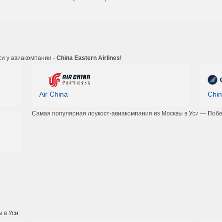
си у авиакомпании -
China Eastern Airlines
!
Air China
Chin
Самая популярная лоукост-авиакомпания из Москвы в Уси — Побе
 в Уси: