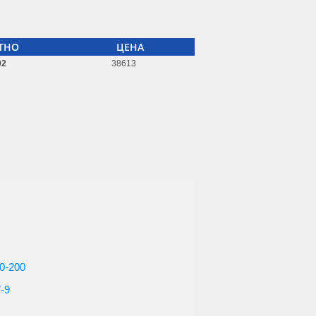
ТНО
ЦЕНА
02
38613
0-200
-9