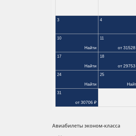
3
4
10
11
Найти
от
31528
17
18
Найти
от
29753
24
25
Найти
Най
31
от
30706
₽
Авиабилеты эконом-класса