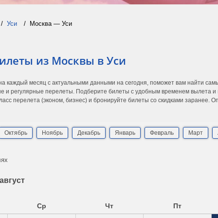
Уси
Москва — Уси
илеты из Москвы в Уси
 на каждый месяц с актуальными данными на сегодня, поможет вам найти са
е и регулярные перелеты. Подберите билеты с удобным временем вылета и п
асс перелета (эконом, бизнес) и бронируйте билеты со скидками заранее. 
Октябрь
Ноябрь
Декабрь
Январь
Февраль
Март
лях
август
Ср
Чт
Пт