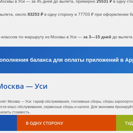
Москвы в Уси — за 45 дней до вылета, примерно
25531 ₽
в одну сто
вылета, около
83253 ₽
в одну сторону и 77703 ₽ при оформлении б
с-классом по маршруту из Москвы в Уси —
за 3—15 дней
до вылета
ополнения баланса для оплаты приложений в App
Москва — Уси
олёт Москва — Уси: тариф обслуживания, топливные сборы, сборы аэропортов
ся класс обслуживания, сервисные сборы и налоги. Для экономии бронируйте
низить стоимость.
В ОДНУ СТОРОНУ
ТУД