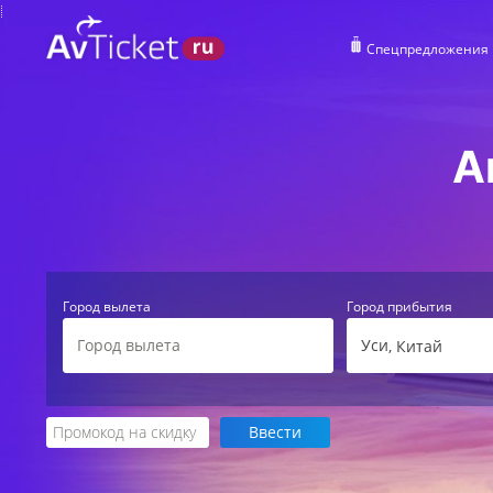
Спецпредложения
А
Город вылета
Город прибытия
Уси
, Китай