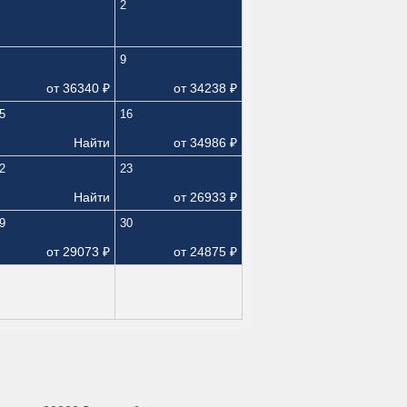
2
9
от
36340
₽
от
34238
₽
5
16
Найти
от
34986
₽
2
23
Найти
от
26933
₽
9
30
от
29073
₽
от
24875
₽