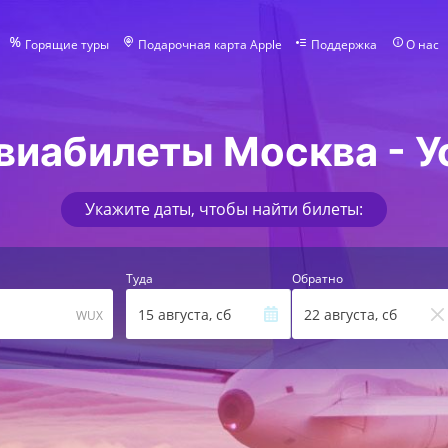
Горящие туры
Подарочная карта Apple
Поддержка
О нас
виабилеты Москва - У
Укажите даты, чтобы найти билеты:
Туда
Обратно
15 августа, сб
22 августа, сб
WUX