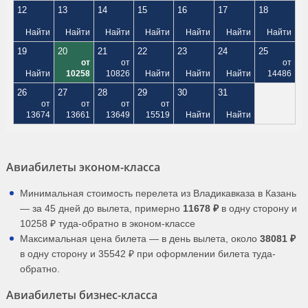
12
13
14
15
16
17
18
Найти
Найти
Найти
Найти
Найти
Найти
Найти
19
20
21
22
23
24
25
от
от
от
Найти
10258
10826
Найти
Найти
Найти
14486
26
27
28
29
30
31
от
от
от
от
13674
13661
13649
15519
Найти
Найти
Авиабилеты эконом-класса
Минимальная стоимость перелета из Владикавказа в Казань
— за 45 дней до вылета, примерно
11678 ₽
в одну сторону и
10258 ₽ туда-обратно в эконом-классе
Максимальная цена билета — в день вылета, около
38081 ₽
в одну сторону и 35542 ₽ при оформлении билета туда-
обратно.
Авиабилеты бизнес-класса