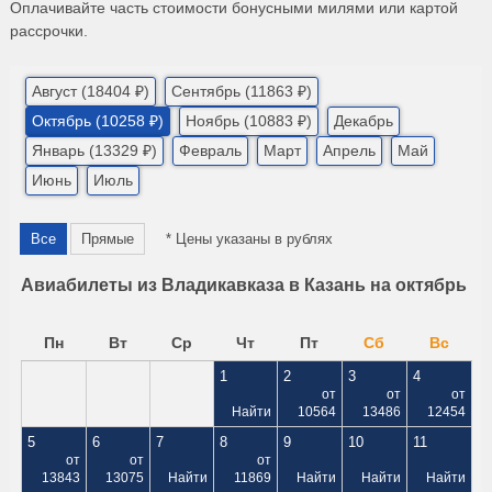
Оплачивайте часть стоимости бонусными милями или картой
рассрочки.
Август (18404 ₽)
Сентябрь (11863 ₽)
Октябрь (10258 ₽)
Ноябрь (10883 ₽)
Декабрь
Январь (13329 ₽)
Февраль
Март
Апрель
Май
Июнь
Июль
Все
Прямые
* Цены указаны в рублях
Авиабилеты из Владикавказа в Казань на октябрь
Пн
Вт
Ср
Чт
Пт
Сб
Вс
1
2
3
4
от
от
от
Найти
10564
13486
12454
5
6
7
8
9
10
11
от
от
от
13843
13075
Найти
11869
Найти
Найти
Найти