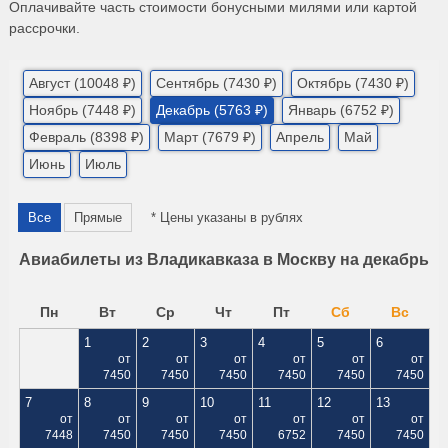
Оплачивайте часть стоимости бонусными милями или картой
рассрочки.
Август (10048 ₽)
Сентябрь (7430 ₽)
Октябрь (7430 ₽)
Ноябрь (7448 ₽)
Декабрь (5763 ₽)
Январь (6752 ₽)
Февраль (8398 ₽)
Март (7679 ₽)
Апрель
Май
Июнь
Июль
Все
Прямые
* Цены указаны в рублях
Авиабилеты из Владикавказа в Москву на декабрь
Пн
Вт
Ср
Чт
Пт
Сб
Вс
1
2
3
4
5
6
от
от
от
от
от
от
7450
7450
7450
7450
7450
7450
7
8
9
10
11
12
13
от
от
от
от
от
от
от
7448
7450
7450
7450
6752
7450
7450