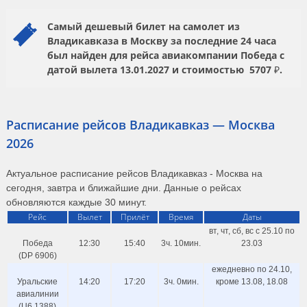
Самый дешевый билет на самолет из
Владикавказа в Москву за последние 24 часа
был найден для рейса авиакомпании
Победа
с
датой вылета
13.01.2027
и стоимостью
5707 ₽.
Расписание рейсов Владикавказ — Москва
2026
Актуальное расписание рейсов Владикавказ - Москва на
сегодня, завтра и ближайшие дни. Данные о рейсах
обновляются каждые 30 минут.
Рейс
Вылет
Прилёт
Время
Даты
вт, чт, сб, вс с 25.10 по
Победа
12:30
15:40
3ч. 10мин.
23.03
(DP 6906)
ежедневно по 24.10,
Уральские
14:20
17:20
3ч. 0мин.
кроме 13.08, 18.08
авиалинии
(U6 1388)