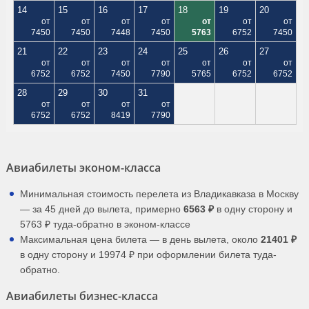
14
15
16
17
18
19
20
от
от
от
от
от
от
от
7450
7450
7448
7450
5763
6752
7450
21
22
23
24
25
26
27
от
от
от
от
от
от
от
6752
6752
7450
7790
5765
6752
6752
28
29
30
31
от
от
от
от
6752
6752
8419
7790
Авиабилеты эконом-класса
Минимальная стоимость перелета из Владикавказа в Москву
— за 45 дней до вылета, примерно
6563 ₽
в одну сторону и
5763 ₽ туда-обратно в эконом-классе
Максимальная цена билета — в день вылета, около
21401 ₽
в одну сторону и 19974 ₽ при оформлении билета туда-
обратно.
Авиабилеты бизнес-класса